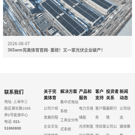
2026-08-07
365wm完美体育官网- 重磅！又一家光伏企业破产！
联系我们
关于完
解决方案
产品和
客户
投资者
新闻
美体育
服务
支持
关系
动态
地址: 上海市三
集中式电站
能区凝长路1688
公司介绍
电力交易
客户服
最新行
公司动
系统
弄6号能源中心
发展历程
储能
务
情
态
工商业分布
电话:
021-
企业文化
光伏制氢
项目案
公司公
媒体聚
51860888
式系统