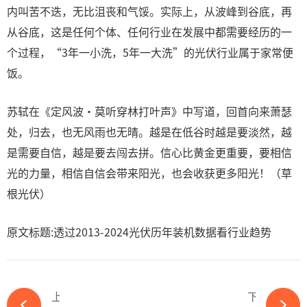
内叫苦不迭，无比沮丧和气馁。实际上，从波峰到谷底，再
从谷底，这是任何个体、任何行业在发展中都需要经历的一
个过程，“3年一小洗，5年一大洗”的光伏行业属于家常便
饭。
苏轼在《定风波·莫听穿林打叶声》中写道，回首向来萧瑟
处，归去，也无风雨也无晴。越是在低谷时越是要淡然，越
是需要自信，越是要去闯去拼。信心比黄金更重要，要相信
光的力量，相信自信会带来阳光，也会收获更多阳光！（草
根光伏）
原文标题:透过2013-2024光伏历年装机数据看行业趋势
上一篇
下一篇