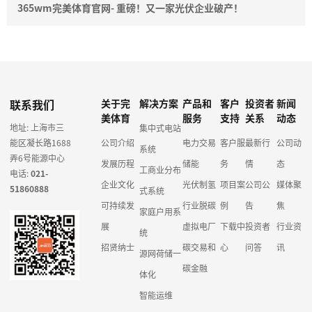
365wm完美体育官网- 重磅！又一家光伏企业破产！
联系我们
关于完
解决方案
产品和
客户
投资者
新闻
美体育
服务
支持
关系
动态
地址: 上海市三
集中式电站
能区凝长路1688
公司介绍
电力交易
客户服
最新行
公司动
系统
弄6号能源中心
发展历程
储能
务
情
态
工商业分布
电话:
021-
企业文化
光伏制氢
项目案
公司公
媒体聚
51860888
式系统
可持续发
行业脱碳
例
告
焦
家庭户用系
展
虚拟电厂
下载中
投资者
行业资
统
招贤纳士
碳交易和
心
问答
讯
源网荷储一
碳金融
体化
智能运维