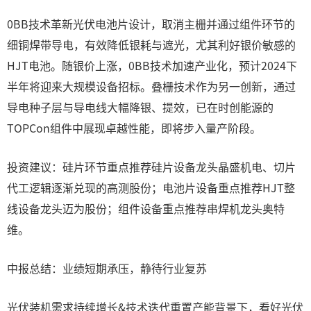
0BB技术革新光伏电池片设计，取消主栅并通过组件环节的
细铜焊带导电，有效降低银耗与遮光，尤其利好银价敏感的
HJT电池。随银价上涨，0BB技术加速产业化，预计2024下
半年将迎来大规模设备招标。叠栅技术作为另一创新，通过
导电种子层与导电线大幅降银、提效，已在时创能源的
TOPCon组件中展现卓越性能，即将步入量产阶段。
投资建议：硅片环节重点推荐硅片设备龙头晶盛机电、切片
代工逻辑逐渐兑现的高测股份；电池片设备重点推荐HJT整
线设备龙头迈为股份；组件设备重点推荐串焊机龙头奥特
维。
中报总结：业绩短期承压，静待行业复苏
光伏装机需求持续增长&技术迭代重置产能背景下，看好光伏