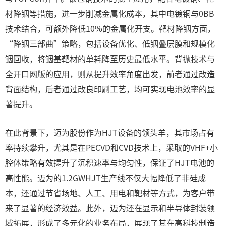
材降铟等措施，进一步削减金属化成本，其中电镀铜与0BB
技术结合，可额外降低10%的金属化开支。靶材降铟方面，
“降铟三部曲”策略，包括设备优化、低铟叠层膜和规模化
铟回收，将铟基靶材的单耗降至历史最低水平。背抛技术与
全开口网版的应用，则从提升效率角度出发，前者通过改造
背面结构，后者通过改良印刷工艺，均可实现电池效率的显
著提升。
在此背景下，迈为股份作为HJT设备的领头羊，其市场占有
率持续攀升，尤其是在PECVD和CVD技术上，采取的VHF+小
腔体策略有效提升了沉积速率与均匀性，保证了HJT电池的
高性能。迈为的1.2GWHJT生产线不仅大幅降低了非硅成
本，还通过节省场地、人工、用电和靶材等方式，为客户带
来了显著的经济效益。此外，迈为还在显示和半导体封装领
域拓展，形成了多元化的业务布局，展现了其在高科技制造