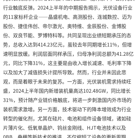
行业触底反弹。2024上半年的中期报告揭示，光伏设备行业
的11家标杆企业——晶盛机电、高测股份、连城数控、迈为
股份、捷佳伟创、帝尔激光、奥特维、金辰股份、金博股
份、双良节能、罗博特科等。共同呈现出业绩短期承压的态
势，总收入达到414.23亿元，虽较去年同期增长11%，但增
速明显放缓。利润层面同样承压，归母净利润总额为41.28亿
元，同比下降31%，这主要是由收入增长减速、毛利率下降
以及加大了减值损失计提所导致。然而，行业并未因此悲
观，而是着眼于未来的复苏。一方面，光伏装机需求持续旺
盛，2024上半年国内新增装机量高达102.48GW，同比增长
31%，预计随产业链价格触底，将进一步刺激国内外市场的
装机需求激增。另一方面，技术驱动下的降本增效成为行业
转型的催化剂，尤其在硅片、电池和组件设备领域，诸如硅
片薄片化、低氧单晶炉、钨丝金刚线、HJT电池技术以及
0BB、叠栅等新技术的推进，不仅缩短了设备的更新周期，