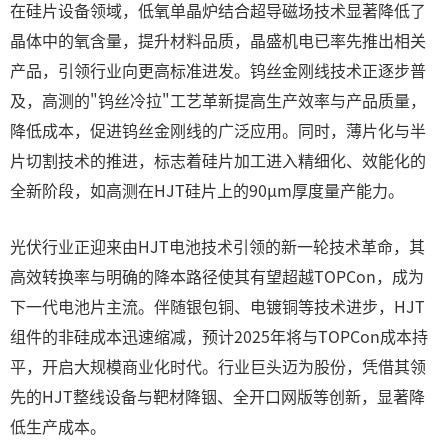
在硅片设备领域，低氧单晶炉结合超导磁场技术显著降低了
晶体中的氧含量，提升材料品质，晶盛机电已率先推出相关
产品，引领行业向更高标准进发。钨丝金刚线技术正逐步普
及，高测的"钨丝冷拉"工艺革新提高生产效率与产品质量，
降低成本，促进钨丝金刚线的广泛应用。同时，薄片化与半
片切割技术的推进，标志着硅片加工进入精细化、效能化的
全新阶段，如高测在HJT硅片上的90μm厚度量产能力。
光伏行业正迎来由HJT电池技术引领的新一轮技术革命，其
高效转换率与明确的降本路径使其有望超越TOPCon，成为
下一代电池片主流。伴随银包铜、电镀铜等技术进步，HJT
组件的非硅成本迅速缩减，预计2025年将与TOPCon成本持
平，开启大规模商业化时代。行业巨头迈为股份，凭借其领
先的HJT整线设备与靶材降铟、全开口网版等创新，显著降
低生产成本。