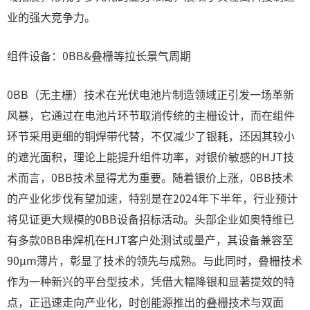
业的强大竞争力。
组件设备：0BB&叠栅等拉长景气周期
0BB（无主栅）技术在光伏电池片制造领域正引发一场革新
风暴，它通过在电池片环节取消传统的主栅设计，而在组件
环节采用更细的铜焊带代替，不仅减少了银耗，还因其较小
的遮光面积，理论上能提升组件功率，对银价敏感的HJT技
术而言，0BB技术显得尤为重要。随着银价上涨，0BB技术
的产业化步伐有望加速，特别是在2024年下半年，行业预计
将见证更大规模的0BB设备招标活动。头部企业如奥特维已
有多款0BB串焊机在HJT客户处测试或量产，其设备兼容至
90μm薄片，彰显了技术的领先与成熟。与此同时，叠栅技术
作为一种新兴的平台型技术，凭借大幅降银和显著提效的特
点，正迅速走向产业化，时创能源推出的叠栅技术与双面