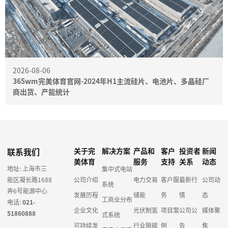
2026-08-06
365wm完美体育官网-2024年H1主流硅片、电池片、多晶硅厂
商出货、产能统计
联系我们
关于完
解决方案
产品和
客户
投资者
新闻
美体育
服务
支持
关系
动态
地址: 上海市三
集中式电站
能区凝长路1688
公司介绍
电力交易
客户服
最新行
公司动
系统
弄6号能源中心
发展历程
储能
务
情
态
工商业分布
电话:
021-
企业文化
光伏制氢
项目案
公司公
媒体聚
51860888
式系统
可持续发
行业脱碳
例
告
焦