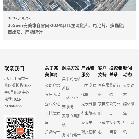
2026-08-06
365wm完美体育官网-2024年H1主流硅片、电池片、多晶硅厂
商出货、产能统计
联系我们
关于完
解决方案
产品和
客户
投资者
新闻
美体育
服务
支持
关系
动态
地址: 上海市三
集中式电站
能区凝长路1688
公司介绍
电力交易
客户服
最新行
公司动
系统
弄6号能源中心
发展历程
储能
务
情
态
工商业分布
电话:
021-
企业文化
光伏制氢
项目案
公司公
媒体聚
51860888
式系统
可持续发
行业脱碳
例
告
焦
家庭户用系
展
虚拟电厂
下载中
投资者
行业资
统
招贤纳士
碳交易和
心
问答
讯
源网荷储一