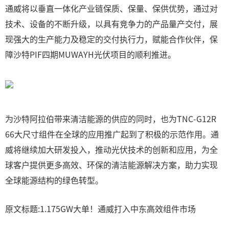
通威将以垂直一体化产业链保质、保量、保供优势，通过对
技术、设备的不断升级，以具有竞争力的产品量产交付，展
现强大的生产能力及稳定的交付执行力，赋能合作伙伴，保
障沙特PIF四期MUWAYH光伏项目的顺利推进。
为沙特阿拉伯带来清洁能源的供应的同时，也为TNC-G12R
66大尺寸组件在全球的应用推广起到了积极的示范作用。通
威将继续加大研发投入，推动光伏技术的创新和应用，为全
球客户提供更多高效、环保的清洁能源解决方案，助力实现
全球能源结构的绿色转型。
原文标题:1.175GW大单！通威打入中东高效组件市场