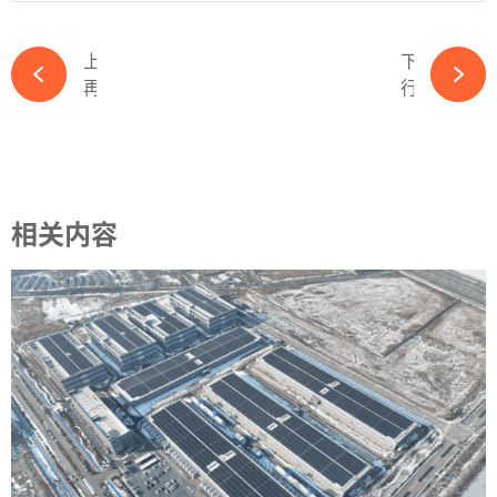
上一篇
下一篇
再出骚操作！隆基究竟在玩什么阴谋诡计？-365wm完美体育官网
行业报告 | 光伏设备行业2024年半年报总结-365wm完美体育官网
相关内容