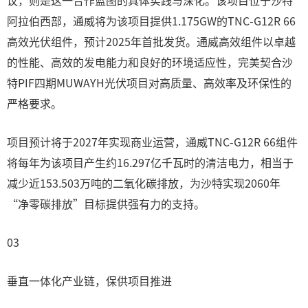
议，则是这一合作蓝图的具体实践与深化。该项目位于沙特
阿拉伯西部，通威将为该项目提供1.175GW的TNC-G12R 66
高效光伏组件，预计2025年首批发货。通威高效组件以卓越
的性能、高效的发电能力和良好的环境适应性，完美契合沙
特PIF四期MUWAYH光伏项目对高质量、高效率及环保性的
严格要求。
项目预计将于2027年实现商业运营，通威TNC-G12R 66组件
将每年为该项目产生约16.297亿千瓦时的清洁电力，相当于
减少近153.503万吨的二氧化碳排放，为沙特实现2060年
“净零碳排放”目标提供强有力的支持。
03
垂直一体化产业链，保供项目推进