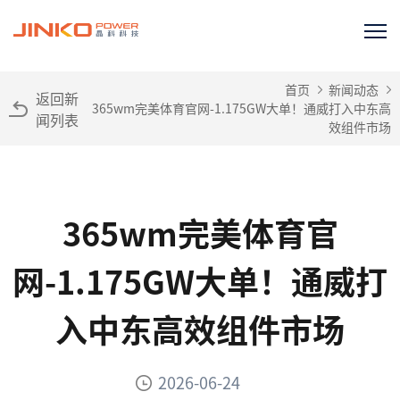
首页
新闻动态
返回新
365wm完美体育官网-1.175GW大单！通威打入中东高
闻列表
效组件市场
365wm完美体育官
网-1.175GW大单！通威打
入中东高效组件市场
2026-06-24