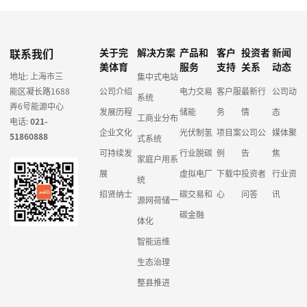
联系我们
关于完
解决方案
产品和
客户
投资者
新闻
美体育
服务
支持
关系
动态
地址: 上海市三
集中式电站
能区凝长路1688
公司介绍
电力交易
客户服
最新行
公司动
系统
弄6号能源中心
发展历程
储能
务
情
态
工商业分布
电话:
021-
企业文化
光伏制氢
项目案
公司公
媒体聚
51860888
式系统
可持续发
行业脱碳
例
告
焦
家庭户用系
展
虚拟电厂
下载中
投资者
行业资
统
招贤纳士
碳交易和
心
问答
讯
源网荷储一
碳金融
体化
智能运维
生态治理
整县推进