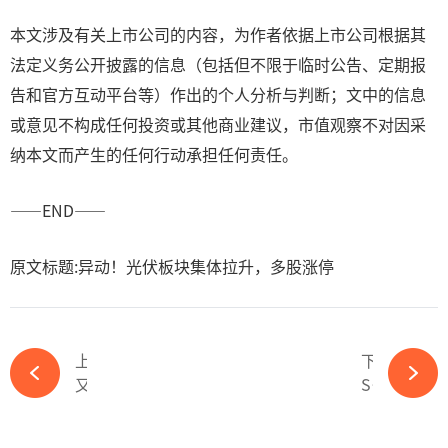
本文涉及有关上市公司的内容，为作者依据上市公司根据其
法定义务公开披露的信息（包括但不限于临时公告、定期报
告和官方互动平台等）作出的个人分析与判断；文中的信息
或意见不构成任何投资或其他商业建议，市值观察不对因采
纳本文而产生的任何行动承担任何责任。
——END——
原文标题:异动！光伏板块集体拉升，多股涨停
上一篇
下一篇
又一家！“光伏组件一哥”晶科能源拟赴德上市-365wm完美体育官网
ST旭电退市，光伏企业正在加速出清-365wm完美体育官网