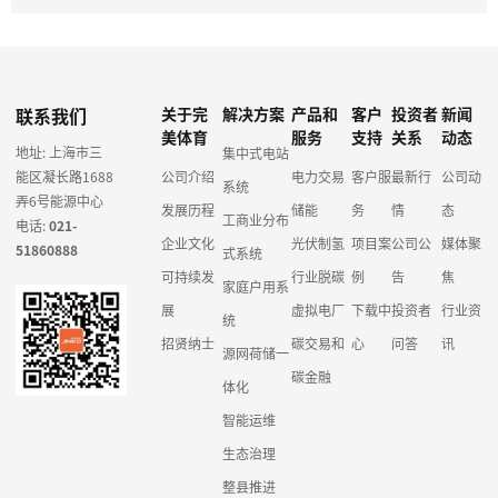
联系我们
关于完
解决方案
产品和
客户
投资者
新闻
美体育
服务
支持
关系
动态
地址: 上海市三
集中式电站
能区凝长路1688
公司介绍
电力交易
客户服
最新行
公司动
系统
弄6号能源中心
发展历程
储能
务
情
态
工商业分布
电话:
021-
企业文化
光伏制氢
项目案
公司公
媒体聚
51860888
式系统
可持续发
行业脱碳
例
告
焦
家庭户用系
展
虚拟电厂
下载中
投资者
行业资
统
招贤纳士
碳交易和
心
问答
讯
源网荷储一
碳金融
体化
智能运维
生态治理
整县推进