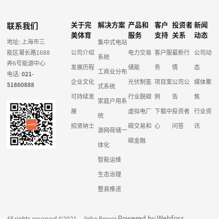
联系我们
关于完
解决方案
产品和
客户
投资者
新闻
美体育
服务
支持
关系
动态
地址: 上海市三
集中式电站
能区凝长路1688
公司介绍
电力交易
客户服
最新行
公司动
系统
弄6号能源中心
发展历程
储能
务
情
态
工商业分布
电话:
021-
企业文化
光伏制氢
项目案
公司公
媒体聚
51860888
式系统
可持续发
行业脱碳
例
告
焦
家庭户用系
展
虚拟电厂
下载中
投资者
行业资
统
招贤纳士
碳交易和
心
问答
讯
源网荷储一
碳金融
体化
智能运维
生态治理
整县推进
Powered by Webfoss
All rights reserved ©2021 Jinko Power.
.