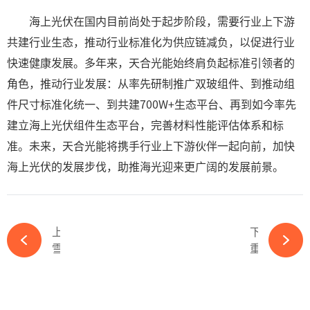
海上光伏在国内目前尚处于起步阶段，需要行业上下游
共建行业生态，推动行业标准化为供应链减负，以促进行业
快速健康发展。多年来，天合光能始终肩负起标准引领者的
角色，推动行业发展：从率先研制推广双玻组件、到推动组
件尺寸标准化统一、到共建700W+生态平台、再到如今率先
建立海上光伏组件生态平台，完善材料性能评估体系和标
准。未来，天合光能将携手行业上下游伙伴一起向前，加快
海上光伏的发展步伐，助推海光迎来更广阔的发展前景。
上一篇
下一篇
雪上加霜！去年给跨界新玩家“交钥匙”，现在却要一剑封喉！-365wm完美体育官网
重磅！两大电力央企重大人事变动！-365wm完美体育官网