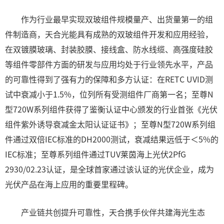
作为行业最早实现双玻组件规模量产、出货量第一的组
件制造商，天合光能具有成熟的双玻组件开发和应用经验，
在双镀膜玻璃、封装胶膜、接线盒、防水线缆、高强度硅胶
等组件零部件方面的研发与应用均处于行业领先水平，产品
的可靠性得到了强有力的保障和多方认证：在RETC UVID测
试中衰减小于1.5%，位列所有受测组件厂商第一名；至尊N
型720W系列组件获得了鉴衡认证中心颁发的行业首张《光伏
组件紫外诱导衰减金太阳认证证书》；至尊N型720W系列组
件通过双倍IEC标准的DH2000测试，衰减结果远低于＜5%的
IEC标准；至尊系列组件通过TUV莱茵海上光伏2PfG
2930/02.23认证，是全球首家通过该认证的光伏企业，成为
光伏产品在海上应用的重要里程碑。
产业链共创提升可靠性，天合携手伙伴共建海光生态