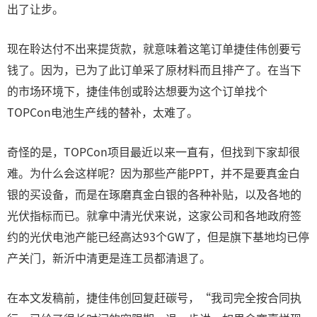
出了让步。
现在聆达付不出来提货款，就意味着这笔订单捷佳伟创要亏
钱了。因为，已为了此订单采了原材料而且排产了。在当下
的市场环境下，捷佳伟创或聆达想要为这个订单找个
TOPCon电池生产线的替补，太难了。
奇怪的是，TOPCon项目最近以来一直有，但找到下家却很
难。为什么会这样呢？因为那些产能PPT，并不是要真金白
银的买设备，而是在琢磨真金白银的各种补贴，以及各地的
光伏指标而已。就拿中清光伏来说，这家公司和各地政府签
约的光伏电池产能已经高达93个GW了，但是旗下基地均已停
产关门，新沂中清更是连工员都清退了。
在本文发稿前，捷佳伟创回复赶碳号，“我司完全按合同执