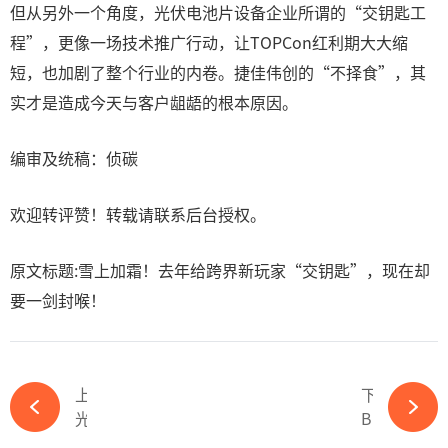
但从另外一个角度，光伏电池片设备企业所谓的“交钥匙工
程”，更像一场技术推广行动，让TOPCon红利期大大缩
短，也加剧了整个行业的内卷。捷佳伟创的“不择食”，其
实才是造成今天与客户龃龉的根本原因。
编审及统稿：侦碳
欢迎转评赞！转载请联系后台授权。
原文标题:雪上加霜！去年给跨界新玩家“交钥匙”，现在却
要一剑封喉！
上一篇
下一篇
光伏巨头再并购，阳光电源欲拿下泰禾智能-365wm完美体育官网
BOS降本新高度！天合光能TOPCon组件成为海光场景首选！-365wm完美体育官网