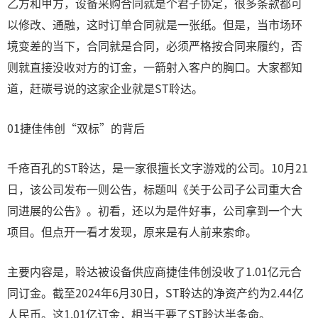
乙方和甲方，设备采购合同就是个君子协定，很多条款都可
以修改、通融，这时订单合同就是一张纸。但是，当市场环
境变差的当下，合同就是合同，必须严格按合同来履约，否
则就直接没收对方的订金，一箭射入客户的胸口。大家都知
道，赶碳号说的这家企业就是ST聆达。
01捷佳伟创“双标”的背后
千疮百孔的ST聆达，是一家很擅长文字游戏的公司。10月21
日，该公司发布一则公告，标题叫《关于公司子公司重大合
同进展的公告》。初看，还以为是件好事，公司拿到一个大
项目。但点开一看才发现，原来是有人前来索命。
主要内容是，聆达被设备供应商捷佳伟创没收了1.01亿元合
同订金。截至2024年6月30日，ST聆达的净资产约为2.44亿
人民币。这1.01亿订金，相当于要了ST聆达半条命。