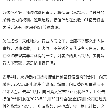
就这还不算，捷佳伟创还声明，将保留追索超出订金部分的
呆料损失的权利。这就是说，捷佳伟创在没收1.01亿元订金
之后，还有可能会向ST聆达索赔。
欠债还钱，天经地义。行业内卷之下，也顾不了那么多人情
事故，讨债催收，不用客气。不差钱的光伏设备大白马，现
在继续表现其非常彪悍的一面。对客户的此番决绝，究竟是
看人下菜碟，还是情非得已呢？
去年4月，跨界者向日葵与捷佳伟创签订设备购销合同，向其
采购8.26亿元的电池生产设备。然而，向日葵的项目进展不
尽如人意。去年11月，向日葵又宣布终止此协议久，且公告
捷佳伟创同意在2023年11月30日前全额退还项目公司已经支
付的货款2.48亿元。所谓货款，应也算订金。据此计算，这