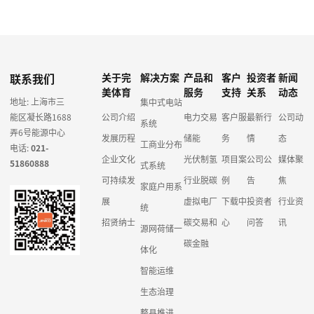
联系我们
关于完
解决方案
产品和
客户
投资者
新闻
美体育
服务
支持
关系
动态
地址: 上海市三
集中式电站
能区凝长路1688
公司介绍
电力交易
客户服
最新行
公司动
系统
弄6号能源中心
发展历程
储能
务
情
态
工商业分布
电话:
021-
企业文化
光伏制氢
项目案
公司公
媒体聚
51860888
式系统
可持续发
行业脱碳
例
告
焦
家庭户用系
展
虚拟电厂
下载中
投资者
行业资
统
招贤纳士
碳交易和
心
问答
讯
源网荷储一
碳金融
体化
智能运维
生态治理
整县推进