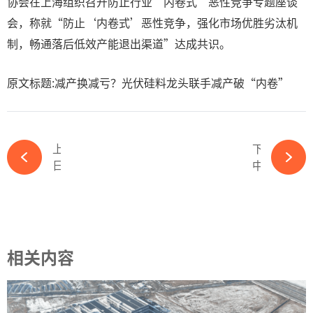
协会在上海组织召开防止行业“内卷式”恶性竞争专题座谈
会，称就“防止‘内卷式’恶性竞争，强化市场优胜劣汰机
制，畅通落后低效产能退出渠道”达成共识。
原文标题:减产换减亏？光伏硅料龙头联手减产破“内卷”
上一篇
下一篇
日企狂砸3000亿挑战中国光伏，钙钛矿电池来势汹汹！-365wm完美体育官网
中标价45亿！新疆某1GW光伏EPC中标结果出炉-365wm完美体育官网
相关内容