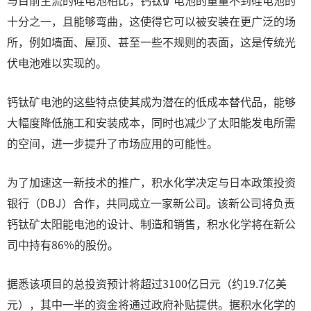
与目前主流的硅电池相比，钙钛矿电池的重量不到硅电池的
十分之一，且能够弯曲，这使得它可以被安装在更广泛的场
所，例如墙面、屋顶、甚至一些不规则的表面，这是传统光
伏电池难以实现的。
钙钛矿电池的这些特点使其成为潜在的低成本替代品，能够
大幅度降低施工和安装成本，同时也减少了太阳能发电所需
的空间，进一步提升了市场应用的可能性。
为了加速这一新技术的推广，积水化学决定与日本政策投资
银行（DBJ）合作，共同成立一家新公司。该新公司将负责
钙钛矿太阳能电池的设计、制造和销售，积水化学将在新公
司中持有86%的股份。
据悉该项目的总投资预计将超过3100亿日元（约19.7亿美
元），其中一半的资金将通过政府补贴提供。据积水化学的