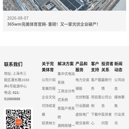
2026-08-07
365wm完美体育官网- 重磅！又一家光伏企业破产！
联系我们
关于完
解决方案
产品和
客户
投资者
新闻
美体育
服务
支持
关系
动态
地址: 上海市三
集中式电站
能区凝长路1688
公司介绍
电力交易
客户服
最新行
公司动
系统
弄6号能源中心
发展历程
储能
务
情
态
工商业分布
电话:
021-
企业文化
光伏制氢
项目案
公司公
媒体聚
51860888
式系统
可持续发
行业脱碳
例
告
焦
家庭户用系
展
虚拟电厂
下载中
投资者
行业资
统
招贤纳士
碳交易和
心
问答
讯
源网荷储一