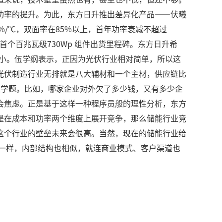
功率的提升。为此，东方日升推出差异化产品——伏曦
24%/℃，双面率在85%以上，首年功率衰减不超过
球首个百兆瓦级730Wp 组件出货里程碑。东方日升希
不小。伍学纲表示，正因为光伏行业相对简单，所以这
光伏制造行业无排就是八大辅材和一个主材，供应链比
数学题。比如，哪家企业对外欠了多少钱，又有多少企
会焦虑。正是基于这样一种程序员般的理性分析，东方
是在成本和功率两个维度上展开竞争，那么储能行业竞
这个行业的壁垒未来会很高。当然，现在的储能行业给
一样，内部结构也相似，就连商业模式、客户渠道也