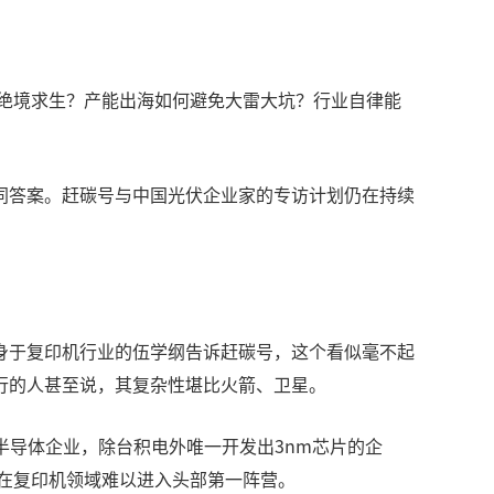
胜绝境求生？产能出海如何避免大雷大坑？行业自律能
同答案。赶碳号与中国光伏企业家的专访计划仍在持续
身于复印机行业的伍学纲告诉赶碳号，这个看似毫不起
行的人甚至说，其复杂性堪比火箭、卫星。
半导体企业，除台积电外唯一开发出3nm芯片的企
在复印机领域难以进入头部第一阵营。