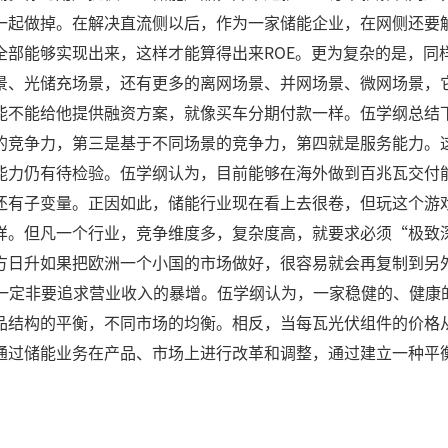
一起做掉。在解决直流侧以后，作为一家储能企业，在网侧还要
全部能够实现出来，这样才能算得出来ROE。更为复杂的是，同
景、光储充场景，还有更多的离网场景、并网场景、微网场景，
能不能给他提供融资方案，就像买车分期付款一样。伍学纲总结
的竞争力，第三是基于不同场景的竞争力，第四就是服务能力。
能力仍有待检验。伍学纲认为，目前能够在海外做到百兆瓦交付
还有子变量。正因如此，储能行业现在看上去很卷，但玩这个游
样。但凡一个行业，竞争维度多，复杂度高，就要求必须“极致
方日升如果把欧洲一个小国的市场做好，很容易就会再复制到另
一定非要追求营业收入的暴增。伍学纲认为，一家稳健的、健康
结构的平衡，不同市场的均衡。相反，当每瓦光伏组件的价格从
通过储能业务在产品、市场上进行改革和调整，通过建立一种平