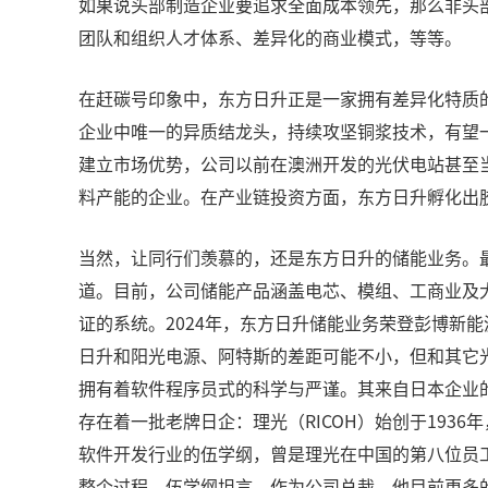
如果说头部制造企业要追求全面成本领先，那么非头
团队和组织人才体系、差异化的商业模式，等等。
在赶碳号印象中，东方日升正是一家拥有差异化特质的
企业中唯一的异质结龙头，持续攻坚铜浆技术，有望一
建立市场优势，公司以前在澳洲开发的光伏电站甚至当
料产能的企业。在产业链投资方面，东方日升孵化出
当然，让同行们羡慕的，还是东方日升的储能业务。最
道。目前，公司储能产品涵盖电芯、模组、工商业及大
证的系统。2024年，东方日升储能业务荣登彭博新能源
日升和阳光电源、阿特斯的差距可能不小，但和其它
拥有着软件程序员式的科学与严谨。其来自日本企业
存在着一批老牌日企：理光（RICOH）始创于1936年，
软件开发行业的伍学纲，曾是理光在中国的第八位员
整个过程。伍学纲坦言，作为公司总裁，他目前更多