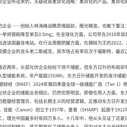
部企业所追求的，无疑就是差异化战略：差异化的产品、差异化
企业——创始人林海峰战略思维超前，眼光精准，也敢下重注：
举将银耗降至单瓦0.5mg；在全球化方面，公司早在2010年
选该国最佳电站。在行业周期把握方面，在拥硅为王的2022、
胶膜企业的龙头老二斯威克，其市场占有率仅次于福斯特，最近
近两年，头部光伏企业纷纷下场干储能，但东方日升的布局却早
型储能系统，年产能超15GWh。东方日升储能开发的液冷储能电
财经（BNEF）2024年第四季度全球一级储能厂商（Tier 1
光伏企业的储能业务相比，仍然优势明显。即使在用人方面，东
的稳健经营理念，包括长期主义的经营逻辑，正推动东方日升发
佳能（Canon）创立于1937年，夏普（SHARP）起源于1912
工，理光中国最多时有四万多人。十几年中，他从头见证了这家
的时间和精力，其实都放在了储能业务上。因为对于主业光伏制