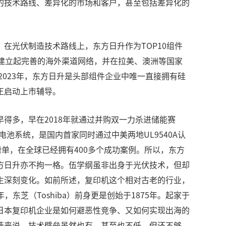
的技术路线、差异化的市场和客户，甚至包括差异化的
在光伏制造技术路线上，东方日升作为TOP10组件
就建立起完善的海外渠道网络，并在拉美、澳洲等国家
2023年，东方日升是头部组件企业中唯一直接拥有硅
正启动上市辅导。
得多，早在2018年就通过并购双一力杀进储能赛
池系统，是国内首家同时通过中美两地UL9540A认
）榜单，在全球已经拥有400多个成功案例。所以，东方
方日升亦不拘一格。伍学纲虽非出身于光伏技术，但却
生深刻变化。如前所述，复印机这个相对古老的行业，
年，东芝（Toshiba）前身更是创始于1875年。起家于
日本复印机企业是如何避恶性竞争、又如何实现出海的
造来说，技术壁垒虽然也有，甚至也不低，但还不够。