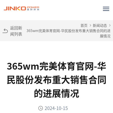
首页
新闻动态
返回新
365wm完美体育官网-华民股份发布重大销售合同的进
闻列表
展情况
365wm完美体育官网-华
民股份发布重大销售合同
的进展情况
2024-10-15