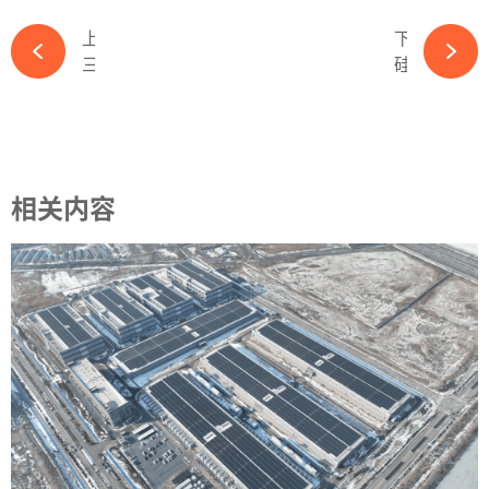
上一篇
下一篇
三年三次再融资86亿，双良节能“搞钱”进行时-365wm完美体育官网
硅料价格整体微跌！新增颗粒硅报价-365wm完美体育官网
相关内容