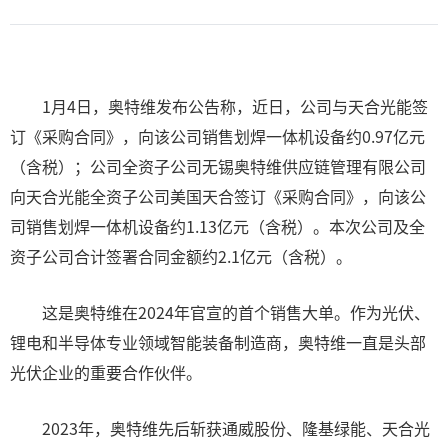
1月4日，奥特维发布公告称，近日，公司与天合光能签
订《采购合同》，向该公司销售划焊一体机设备约0.97亿元
（含税）；公司全资子公司无锡奥特维供应链管理有限公司
向天合光能全资子公司美国天合签订《采购合同》，向该公
司销售划焊一体机设备约1.13亿元（含税）。本次公司及全
资子公司合计签署合同金额约2.1亿元（含税）。
这是奥特维在2024年官宣的首个销售大单。作为光伏、
锂电和半导体专业领域智能装备制造商，奥特维一直是头部
光伏企业的重要合作伙伴。
2023年，奥特维先后斩获通威股份、隆基绿能、天合光