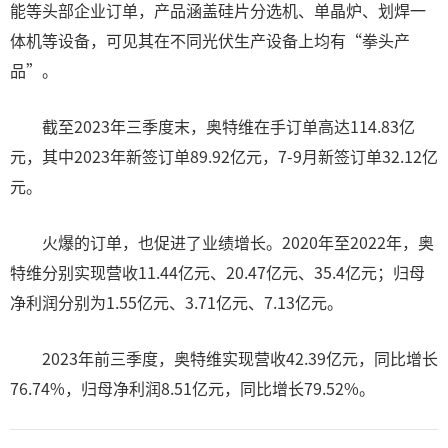
能等头部企业订单，产品涵盖硅片分选机、单晶炉、划焊一
体机等设备，可见其在不同光伏生产设备上均有“拳头产
品”。
截至2023年三季度末，奥特维在手订单高达114.83亿
元，其中2023年新签订单89.92亿元，7-9月新签订单32.12亿
元。
火爆的订单，也促进了业绩增长。2020年至2022年，奥
特维分别实现营收11.44亿元、20.47亿元、35.4亿元；归母
净利润分别为1.55亿元、3.71亿元、7.13亿元。
2023年前三季度，奥特维实现营收42.39亿元，同比增长
76.74%，归母净利润8.51亿元，同比增长79.52%。