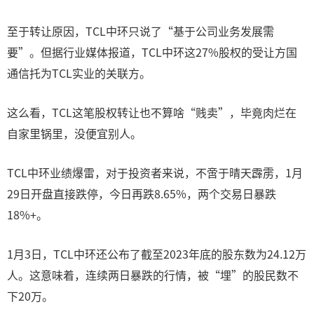
至于转让原因，TCL中环只说了“基于公司业务发展需
要”。但据行业媒体报道，TCL中环这27%股权的受让方国
通信托为TCL实业的关联方。
这么看，TCL这笔股权转让也不算啥“贱卖”，毕竟肉烂在
自家里锅里，没便宜别人。
TCL中环业绩爆雷，对于投资者来说，不啻于晴天霹雳，1月
29日开盘直接跌停，今日再跌8.65%，两个交易日暴跌
18%+。
1月3日，TCL中环还公布了截至2023年底的股东数为24.12万
人。这意味着，连续两日暴跌的行情，被“埋”的股民数不
下20万。