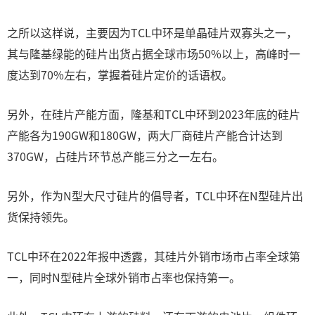
之所以这样说，主要因为TCL中环是单晶硅片双寡头之一，
其与隆基绿能的硅片出货占据全球市场50%以上，高峰时一
度达到70%左右，掌握着硅片定价的话语权。
另外，在硅片产能方面，隆基和TCL中环到2023年底的硅片
产能各为190GW和180GW，两大厂商硅片产能合计达到
370GW，占硅片环节总产能三分之一左右。
另外，作为N型大尺寸硅片的倡导者，TCL中环在N型硅片出
货保持领先。
TCL中环在2022年报中透露，其硅片外销市场市占率全球第
一，同时N型硅片全球外销市占率也保持第一。