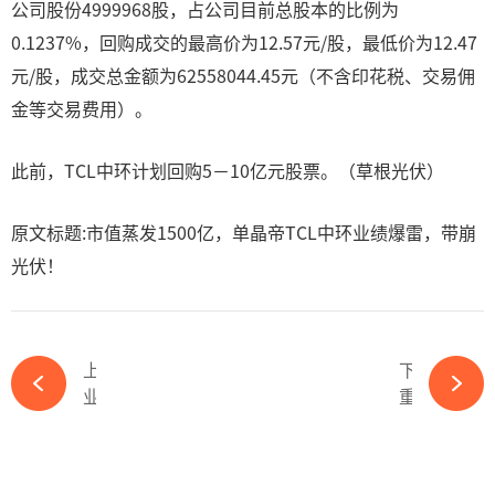
公司股份4999968股，占公司目前总股本的比例为
0.1237%，回购成交的最高价为12.57元/股，最低价为12.47
元/股，成交总金额为62558044.45元（不含印花税、交易佣
金等交易费用）。
此前，TCL中环计划回购5－10亿元股票。（草根光伏）
原文标题:市值蒸发1500亿，单晶帝TCL中环业绩爆雷，带崩
光伏！
上一篇
下一篇
业绩预增696.7%！中信博发布业绩预告-365wm完美体育官网
重磅！市值2000亿“中国猪王”否认跨界光伏！-365wm完美体育官网