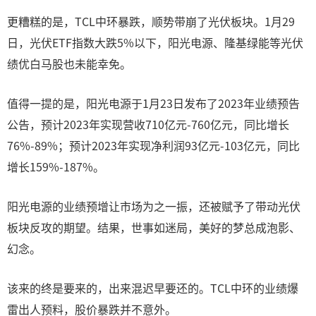
更糟糕的是，TCL中环暴跌，顺势带崩了光伏板块。1月29
日，光伏ETF指数大跌5%以下，阳光电源、隆基绿能等光伏
绩优白马股也未能幸免。
值得一提的是，阳光电源于1月23日发布了2023年业绩预告
公告，预计2023年实现营收710亿元-760亿元，同比增长
76%-89%；预计2023年实现净利润93亿元-103亿元，同比
增长159%-187%。
阳光电源的业绩预增让市场为之一振，还被赋予了带动光伏
板块反攻的期望。结果，世事如迷局，美好的梦总成泡影、
幻念。
该来的终是要来的，出来混迟早要还的。TCL中环的业绩爆
雷出人预料，股价暴跌并不意外。