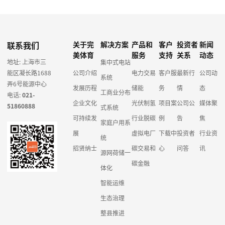
联系我们
关于完
解决方案
产品和
客户
投资者
新闻
美体育
服务
支持
关系
动态
地址: 上海市三
集中式电站
能区凝长路1688
公司介绍
电力交易
客户服
最新行
公司动
系统
弄6号能源中心
发展历程
储能
务
情
态
工商业分布
电话:
021-
企业文化
光伏制氢
项目案
公司公
媒体聚
51860888
式系统
可持续发
行业脱碳
例
告
焦
家庭户用系
展
虚拟电厂
下载中
投资者
行业资
统
招贤纳士
碳交易和
心
问答
讯
源网荷储一
碳金融
体化
智能运维
生态治理
整县推进