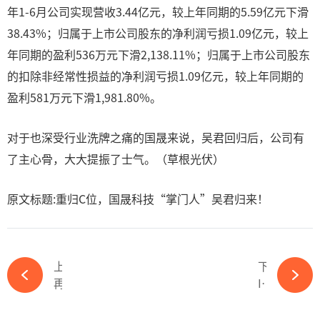
年1-6月公司实现营收3.44亿元，较上年同期的5.59亿元下滑
38.43%；归属于上市公司股东的净利润亏损1.09亿元，较上
年同期的盈利536万元下滑2,138.11%；归属于上市公司股东
的扣除非经常性损益的净利润亏损1.09亿元，较上年同期的
盈利581万元下滑1,981.80%。
对于也深受行业洗牌之痛的国晟来说，吴君回归后，公司有
了主心骨，大大提振了士气。（草根光伏）
原文标题:重归C位，国晟科技“掌门人”吴君归来！
上一篇
下一篇
再次跨界光伏?，明阳智能的异质结能否成功？-365wm完美体育官网
IPO下篇 | 募投暴增产能150%，消纳困难恐侵蚀2/3净利，晶阳机电业绩严重依赖少数大客户-365wm完美体育官网