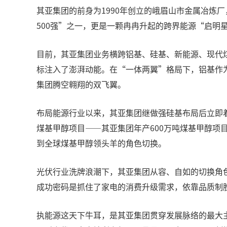
其亚集团的前身为1990年创立的峨眉山市金属冶炼
500强”之一，更是一颗冉冉升起的跨界能源“启明
目前，其亚集团业务横跨铝基、硅基、新能源、现代
标注入了澎湃动能。在“一体两翼”格局下，铝基作
集团腾空翱翔的双飞翼。
布局能源行业以来，其亚集团继做强硅基布局后立即着手
煤基甲醇项目——其亚集团年产600万吨煤基甲醇
到全球煤基甲醇领头羊的角色切换。
光伏行业洗牌浪潮下，其亚集团从容、自如的切换角
成功密码是抓住了家电的消费升级需求，依靠品质制
执能源这天下牛耳，是其亚集团贯穿发展脉络的最大