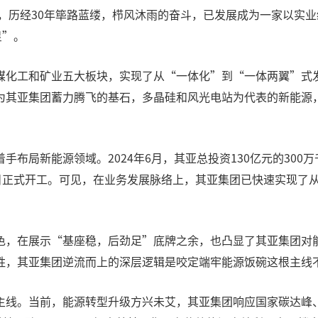
厂，历经30年筚路蓝缕，栉风沐雨的奋斗，已发展成为一家以实
星”。
煤化工和矿业五大板块，实现了从“一体化”到“一体两翼”式
为其亚集团蓄力腾飞的基石，多晶硅和风光电站为代表的新能源
布局新能源领域。2024年6月，其亚总投资130亿元的300万
项目正式开工。可见，在业务发展脉络上，其亚集团已快速实现了
色，在展示“基座稳，后劲足”底牌之余，也凸显了其亚集团对
胜，其亚集团逆流而上的深层逻辑是咬定端牢能源饭碗这根主线
主线。当前，能源转型升级方兴未艾，其亚集团响应国家碳达峰