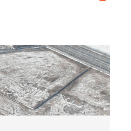
2026-08
365w