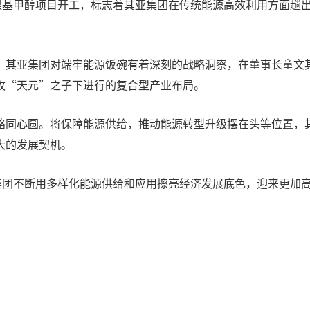
吨煤基甲醇项目开工，标志着其亚集团在传统能源高效利用方面趟
，其亚集团对端牢能源饭碗有着深刻的战略洞察，在董事长童文
枚“天元”之子下进行的复合型产业布局。
略同心圆。将保障能源供给，推动能源转型升级摆在头等位置，
大的发展契机。
亚集团不断用多样化能源供给和应用擦亮经济发展底色，迎来更加