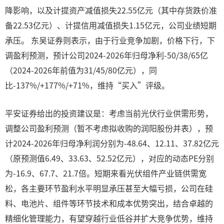
降影响，以及计提资产减值损失22.55亿元（其中存货跌价准
备22.53亿元）、计提信用减值损失1.15亿元，公司业绩短期
承压。 东吴证券则表示，由于行业竞争加剧，价格下行，下
调盈利预测，预计公司2024-2026年归母净利-50/38/65亿
（2024-2026年前值为31/45/80亿元），同
比-137%/+177%/+71%，维持“买入”评级。
平安证券给出的投资建议是：考虑当前光伏行业供需形势，
调整公司盈利预测（暂不考虑拟收购的润阳股份并表），预
计2024-2026年归母净利润分别为-48.64、12.11、37.82亿元
（原预测值6.49、33.63、52.52亿元），对应的动态PE分别
为-16.9、67.7、21.7倍。短期来看光伏组件产业链供需宽
松，各主要环节盈利水平明显承压甚至大幅亏损，公司在硅
料、电池片、组件等环节技术和成本优势突出，结合卓越的
精细化管理能力，有望穿越行业低谷并扩大竞争优势，维持