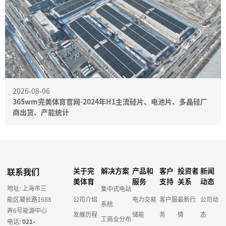
2026-08-06
365wm完美体育官网-2024年H1主流硅片、电池片、多晶硅厂
商出货、产能统计
联系我们
关于完
解决方案
产品和
客户
投资者
新闻
美体育
服务
支持
关系
动态
地址: 上海市三
集中式电站
能区凝长路1688
公司介绍
电力交易
客户服
最新行
公司动
系统
弄6号能源中心
发展历程
储能
务
情
态
工商业分布
电话:
021-