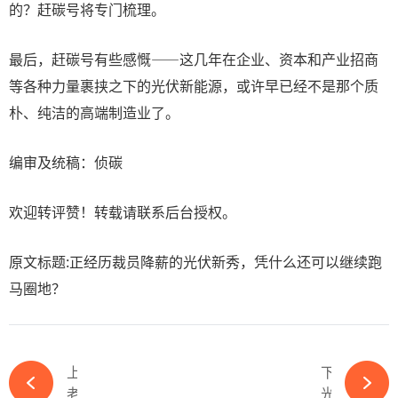
的？赶碳号将专门梳理。
最后，赶碳号有些感慨——这几年在企业、资本和产业招商
等各种力量裹挟之下的光伏新能源，或许早已经不是那个质
朴、纯洁的高端制造业了。
编审及统稿：侦碳
欢迎转评赞！转载请联系后台授权。
原文标题:正经历裁员降薪的光伏新秀，凭什么还可以继续跑
马圈地？
上一篇
下一篇
老牌光伏龙头裁员20%-365wm完美体育官网
光伏企业齐聚安徽！解锁2024光伏产业大会最新最全参会指南-365wm完美体育官网