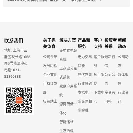
联系我们
关于完
解决方案
产品和
客户
投资者
新闻
美体育
服务
支持
关系
动态
地址: 上海市三
集中式电站
能区凝长路1688
公司介绍
电力交易
客户服
最新行
公司动
系统
弄6号能源中心
发展历程
储能
务
情
态
工商业分布
电话:
021-
企业文化
光伏制氢
项目案
公司公
媒体聚
51860888
式系统
可持续发
行业脱碳
例
告
焦
家庭户用系
展
虚拟电厂
下载中
投资者
行业资
统
招贤纳士
碳交易和
心
问答
讯
源网荷储一
碳金融
体化
智能运维
生态治理