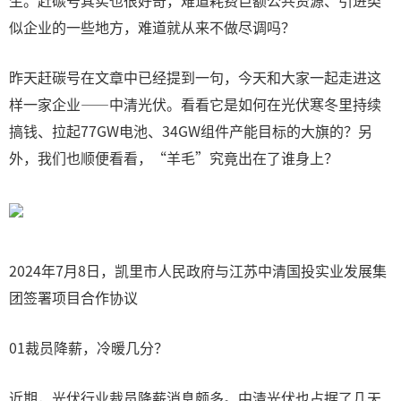
生。赶碳号其实也很好奇，难道耗费巨额公共资源、引进类
似企业的一些地方，难道就从来不做尽调吗？
昨天赶碳号在文章中已经提到一句，今天和大家一起走进这
样一家企业——中清光伏。看看它是如何在光伏寒冬里持续
搞钱、拉起77GW电池、34GW组件产能目标的大旗的？另
外，我们也顺便看看，“羊毛”究竟出在了谁身上？
2024年7月8日，凯里市人民政府与江苏中清国投实业发展集
团签署项目合作协议
01裁员降薪，冷暖几分？
近期，光伏行业裁员降薪消息颇多。中清光伏也占据了几天