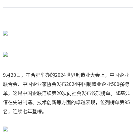
9月20日，在合肥举办的2024世界制造业大会上，中国企业
联合会、中国企业家协会发布2024中国制造业企业500强榜
单，这是中国企联连续第20次向社会发布该项榜单。隆基凭
借在先进制造、技术创新等方面的卓越表现，位列榜单第95
名，连续七年登榜。