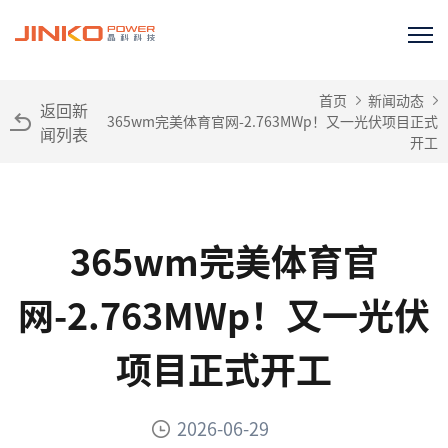
首页
新闻动态
返回新
365wm完美体育官网-2.763MWp！又一光伏项目正式
闻列表
开工
365wm完美体育官
网-2.763MWp！又一光伏
项目正式开工
2026-06-29