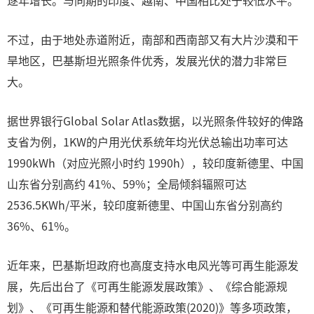
逐年增长。与同期的印度、越南、中国相比处于较低水平。
不过，由于地处赤道附近，南部和西南部又有大片沙漠和干
旱地区，巴基斯坦光照条件优秀，发展光伏的潜力非常巨
大。
据世界银行Global Solar Atlas数据，以光照条件较好的俾路
支省为例，1KW的户用光伏系统年均光伏总输出功率可达
1990kWh（对应光照小时约 1990h），较印度新德里、中国
山东省分别高约 41%、59%；全局倾斜辐照可达
2536.5KWh/平米，较印度新德里、中国山东省分别高约
36%、61%。
近年来，巴基斯坦政府也高度支持水电风光等可再生能源发
展，先后出台了《可再生能源发展政策》、《综合能源规
划》、《可再生能源和替代能源政策(2020)》等多项政策，