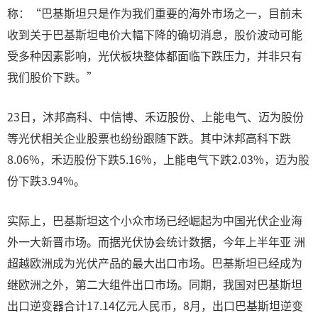
称：“巴基斯坦只是作为我们重要的海外市场之一，目前未
收到关于巴基斯坦电价大幅下降的确切消息，股价波动可能
受多种因素影响，光伏板块整体都面临下跌压力，并非只有
我们股价下跌。”
23日，沐邦高科、中信博、禾迈股份、上能电气、迈为股份
等光伏相关企业股票也纷纷跟随下跌。其中沐邦高科下跌
8.06%，禾迈股份下跌5.16%，上能电气下跌2.03%，迈为股
份下跌3.94%。
实际上，巴基斯坦这个小众市场已经崛起为中国光伏企业海
外一大新晋市场。而据光伏协会统计数据，今年上半年亚 洲
超越欧洲成为光伏产品的最大出口市场。巴基斯坦已经成为
继欧洲之外，第二大组件出口市场。同期，我国对巴基斯坦
出口逆变器合计17.14亿元人民币，8月，出口巴基斯坦逆变