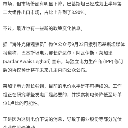
市场，但市场份额有明显下降，巴基斯坦已经成为上半年第
二大组件出口市场，占比上升到了8.90%。
不过，最近也有一些新的政策变化信息。
据“海外光储观察员”微信公众号9月22日援引巴基斯坦媒体
报道称，巴基斯坦电力部长萨达尔·阿瓦伊斯·莱加里
(Sardar Awais Leghari) 宣布，与独立电力生产商 (IPP) 修订
后的协议预计将在未来几周内向公众公布。
莱加里电力部长强调，目前的电价水平是不可持续的。工作
组正在研究哪些发电厂是必要的，并探索将电价降低至每单
位1卢比的可能性。
正是因为这则电价下调的消息，导致了德业股份等部分光伏
企业的股价波动。