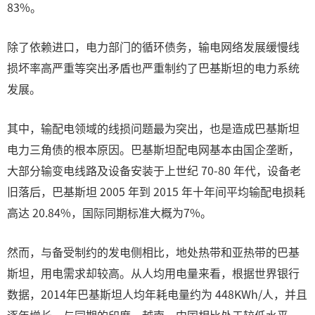
83%。
除了依赖进口，电力部门的循环债务，输电网络发展缓慢线
损坏率高严重等突出矛盾也严重制约了巴基斯坦的电力系统
发展。
其中，输配电领域的线损问题最为突出，也是造成巴基斯坦
电力三角债的根本原因。巴基斯坦配电网基本由国企垄断，
大部分输变电线路及设备安装于上世纪 70-80 年代，设备老
旧落后，巴基斯坦 2005 年到 2015 年十年间平均输配电损耗
高达 20.84%，国际同期标准大概为7%。
然而，与备受制约的发电侧相比，地处热带和亚热带的巴基
斯坦，用电需求却较高。从人均用电量来看，根据世界银行
数据，2014年巴基斯坦人均年耗电量约为 448KWh/人，并且