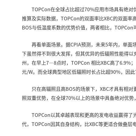
TOPCon在全球占比超过70%应用市场具有
推算及实际数据，TOPCon的双面率比XBC的双面
BOS与低温度系数的优势价值，两者相比，TOPCon可以
再看单面场景。据CPIA预测，未来5年内，单面
下虽然得不到很大发挥，但其优异的低辐照性能得以充
州，在早上7—8点时，TOPCon 相比XBC高了6.9%
元/W。而全球典型地区低辐照时长占比超90%，因此
只在高辐照且高BOS的场景下，XBC才具有相对
照双重优势，在全球70%以上的场景中具备绝对优势
TOPCon以其卓越表现和更高的发电收益赢得
代，TOPCon因其自身结构，比XBC等更适合做叠