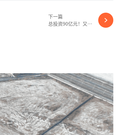
下一篇
总投资90亿元！又一光伏项目正式签约-365wm完美体育官网