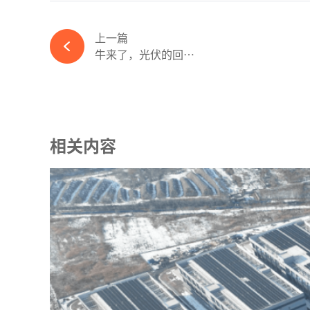
上一篇
牛来了，光伏的回本机会在哪里？-365wm完美体育官网
相关内容