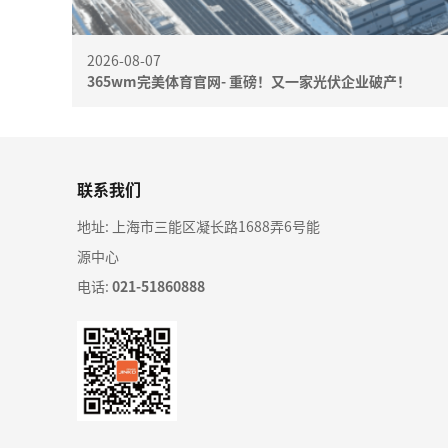
2026-08-07
365wm完美体育官网- 重磅！又一家光伏企业破产！
联系我们
地址: 上海市三能区凝长路1688弄6号能
源中心
电话:
021-51860888