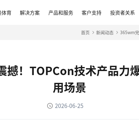
美体育
解决方案
产品和服务
客户支持
投资者关系
首页
新闻动态
365wm
-震撼！TOPCon技术产品力
用场景
2026-06-25