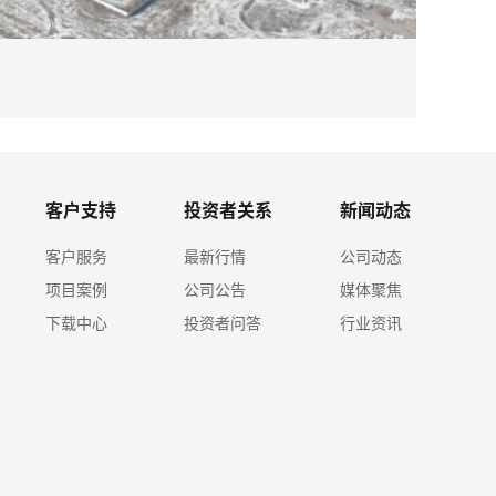
2026-08
365w
客户支持
投资者关系
新闻动态
客户服务
最新行情
公司动态
项目案例
公司公告
媒体聚焦
下载中心
投资者问答
行业资讯