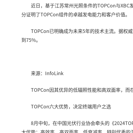
近日，基于江苏常州光照条件的TOPCon与XBC发
分证明了TOPCon组件的卓越发电能力和客户价值。
TOPCon已明确成为未来5年的技术主流。据权威第三
到75%。
来源：InfoLink
TOPCon因其优异的低辐照性能和高双面率，
TOPCon六大优势，决定终端用户之选
8月中旬，在中国光伏行业协会牵头的《2024T
大优势：高效率、高双面率、低衰减率、特别优秀的温