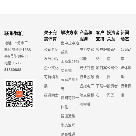
联系我们
关于完
解决方案
产品和
客户
投资者
新闻
美体育
服务
支持
关系
动态
地址: 上海市三
集中式电站
能区凝长路1688
公司介绍
电力交易
客户服
最新行
公司动
系统
弄6号能源中心
发展历程
储能
务
情
态
工商业分布
电话:
021-
企业文化
光伏制氢
项目案
公司公
媒体聚
51860888
式系统
可持续发
行业脱碳
例
告
焦
家庭户用系
展
虚拟电厂
下载中
投资者
行业资
统
招贤纳士
碳交易和
心
问答
讯
源网荷储一
碳金融
体化
智能运维
生态治理
整县推进