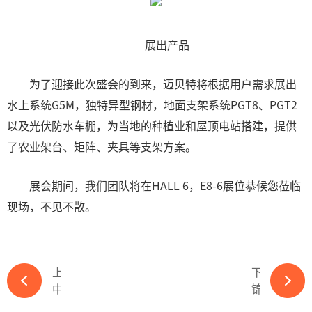
展出产品
为了迎接此次盛会的到来，迈贝特将根据用户需求展出
水上系统G5M，独特异型钢材，地面支架系统PGT8、PGT2
以及光伏防水车棚，为当地的种植业和屋顶电站搭建，提供
了农业架台、矩阵、夹具等支架方案。
展会期间，我们团队将在HALL 6，E8-6展位恭候您莅临
现场，不见不散。
上一篇
下一篇
中来股份严正声明-365wm完美体育官网
锦浪科技第二季度净利润环比增长超15倍！光伏逆变器龙头觉醒-365wm完美体育官网