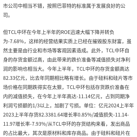
市公司中相当不错，按照巴菲特的标准属于发展良好的公
司。
但TCL中环在今年上半年的ROE迅速大幅下降并转负
为-7.68%，这样的经营结果实质上已经在摧毁股东财富，虽
然主要是由行业和市场等客观因素造成。此外，TCL中环自
身的存货金额过高，由此带来的跌价准备等减值损失对净利
润的影响也相当大。今年上半年，TCL中环的存货金额高达
82.33亿元，比去年同期相比略有增长。由于硅料和硅片等市
场价格在同期跌得实在太狠，TCL中环包括存货跌价准备在
内的减值损失，在今年上半年高达-11.14亿元，占到同期净
利润亏损额的1/3以上，加剧了亏损。单位：亿元2024上半年
2023上半年存货82.3381.64增长率0.85%/减值损失-11.14-
11.97增长率-7.93%/从TCL中环的存货结构来看，发出商品
的占比最大，其次是原材料和库存商品。由于硅料和硅片在