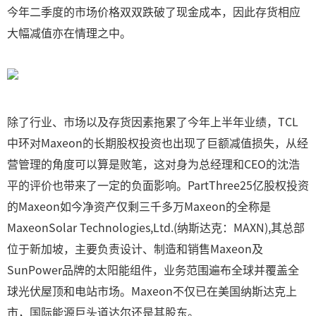
今年二季度的市场价格双双跌破了现金成本，因此存货相应
大幅减值亦在情理之中。
除了行业、市场以及存货因素拖累了今年上半年业绩，TCL
中环对Maxeon的长期股权投资也出现了巨额减值损失，从经
营管理的角度可以算是败笔，这对身为总经理和CEO的沈浩
平的评价也带来了一定的负面影响。PartThree25亿股权投资
的Maxeon如今净资产仅剩三千多万Maxeon的全称是
MaxeonSolar Technologies,Ltd.(纳斯达克：MAXN),其总部
位于新加坡，主要负责设计、制造和销售Maxeon及
SunPower品牌的太阳能组件，业务范围遍布全球并覆盖全
球光伏屋顶和电站市场。Maxeon不仅已在美国纳斯达克上
市，国际能源巨头道达尔还是其股东。