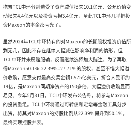
拖累TCL中环分别遭受了资产减值损失10.1亿元、公允价值变
动损失4.4亿元以及投资亏损3.4亿元，至此TCL中环几乎把投
资Maxeon的本金都亏光了。
虽然2024年TCL中环持有的对Maxeon的长期股权投资价值所
剩无几，因此不存在继续大幅减值影响净利润的情形，但
TCL中环并未愿赌服输，反而继续选择加大赌注。为了再取
得Maxeon50.1%-22.39%=27.71%的股权，甚至不惜大幅溢
价收购，愿意支付最高交易金额1.975亿美元，折合人民币约
14亿，是Maxeon同期净资产的150多倍，大幅溢价收购显而
易见。今年5月31日，TCL中环发布公告称，将参与Maxeon
的投资重组。TCL中环将通过可转债和定增等金融工具分步
出资，将其对Maxeon的持股比例从22.39%提升到50.1%，
最终实现控股并表。