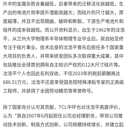
片中的金属杂质含量越低，后者带来的迁移活化就越低，生
产出的电池片效率提升潜能就越大；而硅片的尺寸越大，厚
度越薄，并且不出现翘曲、破碎和断裂，下游生产电池片和
组件的成本就越低。而公开资料显示，出生于1962年的沈浩
平，从兰州大学物理系半导体物理专业毕业后，就自始至终
专注于硅片事业。技术出身的沈浩平曾先后担任多个国家重
大项目的负责人，并带来研发团队多次取得重大成果，其中
包括推出全球首创拥有自主知识产权的G12大尺寸硅片等。
沈浩平个人也因此名利双收，不仅2023年的税前薪酬高达
686.51万元，沈浩平还是享受国务院特殊津贴专家的正高级
工程师，并获得了全国劳动模范等荣誉称号。
除了国家充分认可其贡献，TCL中环也对沈浩平高度评价，
认为“其自2007年6月起担任公司总经理职务，带领公司推
动技术创新、制造方式创新，公司规模持续增长，并建立起