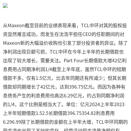
从Maxeon截至目前的业绩表现来看，TCL中环对其的股权投
资显然难言成功，而发生在沈浩平担任CEO的任职期间的对
Maxeon新的大幅溢价收购也引发了部分投资者的异议。除了
净利润出现巨额亏损，TCL中环在今年上半年的长期借款也
出现了较大增长，需要关注。Part Four长期借款大增42亿利
息费用占同期净利润1/4截至上半年底，虽然TCL中环的短期
借款不多，仅有1.5亿元，比去年同期还有所减少；但其长期
借款却同期增长了42亿元，达到396.75亿元。而因为各种有
息债务产生的利息费用也高达6.29亿元，约占到同期净利润
的1/4，这个比例是相当大了。单位：亿元2024上半年2023
上半年短期借款1.52.5长期借款396.75354.82利息费用
6.296.99除了长期借款的金额在上半年大增，TCL中环同期的
现金流也出现了不好的变化。经营活动现金流量净额仅有