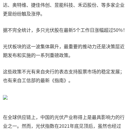
达、奥特维、捷佳伟创、昱能科技、禾迈股份、等多家企业
更是纷纷触及涨停。
据不完全统计，多只光伏股在最新5个工作日涨幅超过50%！
光伏板块的这一波集体飙升，最重要的推动力还是决策层近
期发布和实施的一系列重磅政策。
这些政策不光有来自央行的表态支持股票市场的稳定发展；
也有来自工信部的最新《指南》。
在全球供应链上，中国的光伏产业称得上是最具影响力的行
业之一。然而，光伏指数在2021年底见顶后，虽然也经过