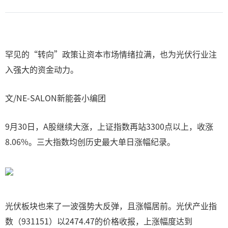
罕见的“转向”政策让资本市场情绪拉满，也为光伏行业注
入强大的资金动力。
文/NE-SALON新能荟小编团
9月30日，A股继续大涨，上证指数再站3300点以上，收涨
8.06%。三大指数均创历史最大单日涨幅纪录。
光伏板块也来了一波强势大反弹，且涨幅居前。光伏产业指
数（931151）以2474.47的价格收报，上涨幅度达到