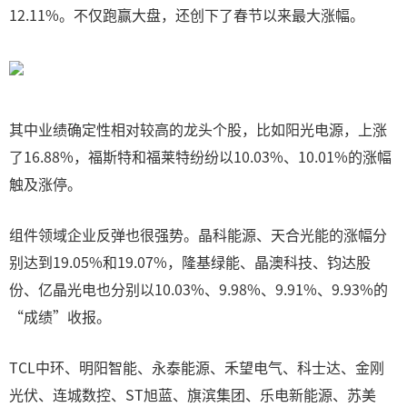
12.11%。不仅跑赢大盘，还创下了春节以来最大涨幅。
其中业绩确定性相对较高的龙头个股，比如阳光电源，上涨
了16.88%，福斯特和福莱特纷纷以10.03%、10.01%的涨幅
触及涨停。
组件领域企业反弹也很强势。晶科能源、天合光能的涨幅分
别达到19.05%和19.07%，隆基绿能、晶澳科技、钧达股
份、亿晶光电也分别以10.03%、9.98%、9.91%、9.93%的
“成绩”收报。
TCL中环、明阳智能、永泰能源、禾望电气、科士达、金刚
光伏、连城数控、ST旭蓝、旗滨集团、乐电新能源、苏美