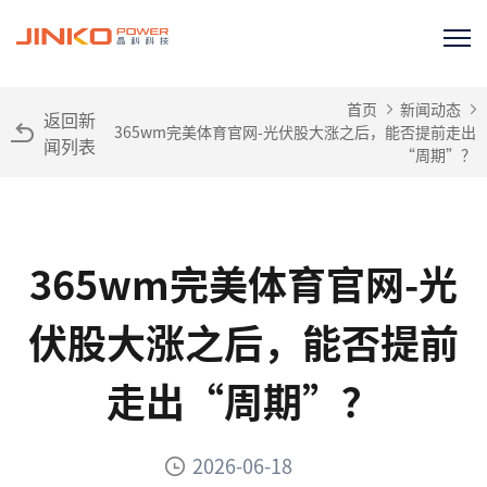
首页
新闻动态
返回新
365wm完美体育官网-光伏股大涨之后，能否提前走出
闻列表
“周期”？
365wm完美体育官网-光
伏股大涨之后，能否提前
走出“周期”？
2026-06-18