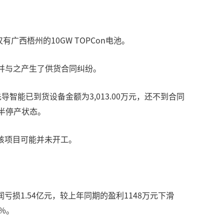
西梧州的10GW TOPCon电池。
，并与之产生了供货合同纠纷。
能已到货设备金额为3,013.00万元，还不到合同
于半停产状态。
，该项目可能并未开工。
润亏损1.54亿元，较上年同期的盈利1148万元下滑
8%。