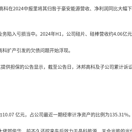
高科在2024中报里将其归咎于豪安能源营收、净利润同比大幅下
入亏损当中。2024年H1，公司硅片、硅棒营收约4.06亿元，
高科扩产引发的欠债问题开始浮现。
其提供担保的公告显示，截至公告日，沐邦高科及子公司累计诉讼
.07 亿元，占公司最近一期经审计净资产的比例为135.31%
光伏大佬郭俊华，前不久还挖来先后效力于晶科能源、天合光能的