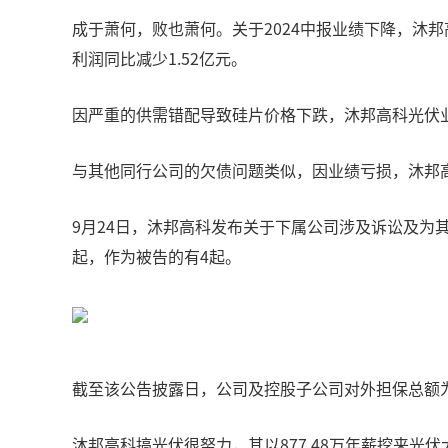
成于萧何，败也萧何。关于2024中报业绩下降，沐邦
利润同比减少1.52亿元。
因严重的供需错配导致硅片价格下跌，沐邦高科光伏业务陷
与其他同行公司的欠债问题类似，因业绩亏损，沐邦
9月24日，沐邦高科发布关于下属公司涉及诉讼及为
起，作为被告的有4起。
截至该公告披露日，公司及控股子公司对外担保总额为10
沐邦高科搞光伏很努力，其以877.48万年薪挖来