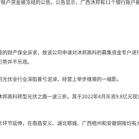
账户资金被冻结的公告。公告显示，广西沐邦有11个银行账户被冻结
能的财产保全诉求，故该公司申请对沐邦高科的募集资金专户进
形势并不乐观。
前光伏全行业深陷普亏泥淖，经营上举步维艰的一缩影。
高科转型光伏之路一波三折。其于2022年4月斥资9.8亿元现
环节延伸，在南昌安义、湖北鄂城、广西梧州和安徽铜陵均有大手