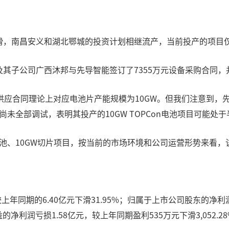
滑，南昌安义和湖北鄂城的投资计划相继流产，当前投产的项目仅有广
科及其子公司广西沐邦与先导智能签订了7355万元设备采购合同
合同理论上对应电池片产能规模为10GW。但我们注意到，先导智
尚未全部调试，表明其投产的10GW TOPCon电池项目可能处
型电池、10GW切片项目，按当前的市场环境和公司运营形势来看
，较上年同期的6.40亿元下滑31.95%；归属于上市公司股东的净利
的净利润亏损1.58亿元，较上年同期盈利535万元下滑3,052.2