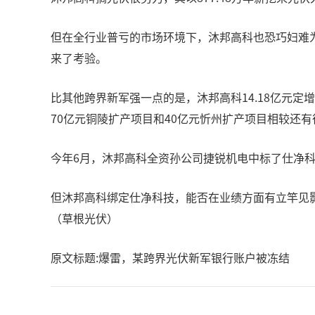
但在全行业普亏的市场环境下，沐邦高科也恐巧妇难为
来了考验。
比其他跨界新军强一点的是，沐邦高科14.18亿元定
70亿元铜陵扩产项目和40亿元忻州扩产项目相较还
今年6月，沐邦高科全资孙公司捷锐机电中标了仕净科技
但沐邦高科绑定仕净科技，能否在业绩方面有立竿见
（草根光伏）
原文标题:爆雷，某跨界光伏新军银行账户被冻结