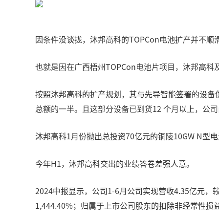
因条件没谈拢，沐邦高科的TOPCon电池扩产并不顺
也就是因在广西梧州TOPCon电池片项目，沐邦高
按照沐邦高科的扩产规划，其与先导智能签署的设备供应
总额的一半。且这部分设备已到货12 个月以上，公司
沐邦高科1月份抛出总投资70亿元的铜陵10GW N
今年H1，沐邦高科交出的业绩答卷差强人意。
2024中报显示，公司1-6月公司实现营收4.35亿元
1,444.40%；归属于上市公司股东的扣除非经常性损益