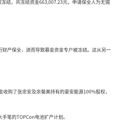
，共冻结资金663,007.23元，申请保全人为无锡
行财产保全，进而导致募金资金专户被冻结。这从另一
金收购了张忠安及余菊美持有的豪安能源100%股权，
笔的TOPCon电池扩产计划。