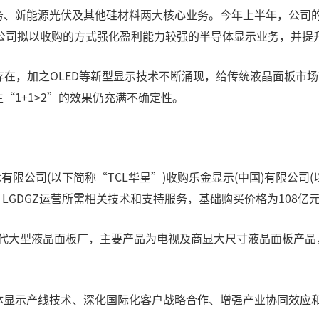
业务、新能源光伏及其他硅材料两大核心业务。今年上半年，公司
司拟以收购的方式强化盈利能力较强的半导体显示业务，并提升其
存在，加之OLED等新型显示技术不断涌现，给传统液晶面板市
“1+1>2”的效果仍充满不确定性。
限公司(以下简称“TCL华星”)收购乐金显示(中国)有限公司(以
CA、LGDGZ运营所需相关技术和支持服务，基础购买价格为108亿
设立于中国的8.5代大型液晶面板厂，主要产品为电视及商显大尺寸液晶面板
导体显示产线技术、深化国际化客户战略合作、增强产业协同效应