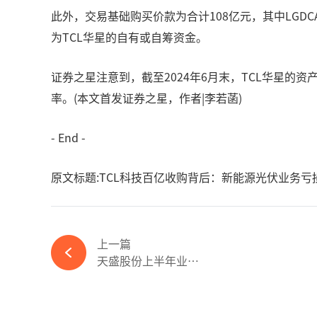
此外，交易基础购买价款为合计108亿元，其中LGDCA
为TCL华星的自有或自筹资金。
证券之星注意到，截至2024年6月末，TCL华星的
率。(本文首发证券之星，作者|李若菡)
- End -
原文标题:TCL科技百亿收购背后：新能源光伏业务亏
上一篇
天盛股份上半年业绩骤降：毛利率连年大幅下滑，资产负债率攀升-365wm完美体育官网