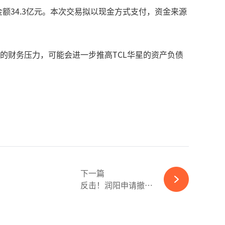
收购金额34.3亿元。本次交易拟以现金方式支付，资金来源
大的财务压力，可能会进一步推高TCL华星的资产负债
下一篇
反击！润阳申请撤销天合光能涉诉TOPCon电池专利-365wm完美体育官网