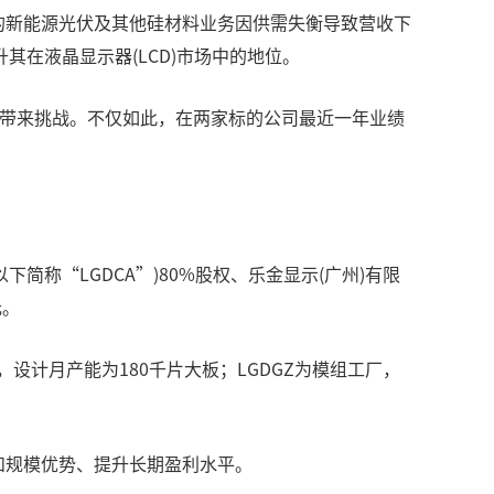
的新能源光伏及其他硅材料业务因供需失衡导致营收下
在液晶显示器(LCD)市场中的地位。
场带来挑战。不仅如此，在两家标的公司最近一年业绩
下简称“LGDCA”)80%股权、乐金显示(广州)有限
元。
产品，设计月产能为180千片大板；LGDGZ为模组工厂，
和规模优势、提升长期盈利水平。