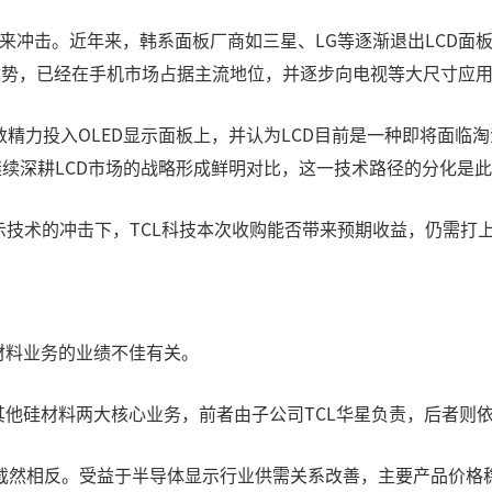
带来冲击。近年来，韩系面板厂商如三星、LG等逐渐退出LCD面
优势，已经在手机市场占据主流地位，并逐步向电视等大尺寸应
精力投入OLED显示面板上，并认为LCD目前是一种即将面临
技继续深耕LCD市场的战略形成鲜明对比，这一技术路径的分化是
示技术的冲击下，TCL科技本次收购能否带来预期收益，仍需打
材料业务的业绩不佳有关。
其他硅材料两大核心业务，前者由子公司TCL华星负责，后者则依
截然相反。受益于半导体显示行业供需关系改善，主要产品价格