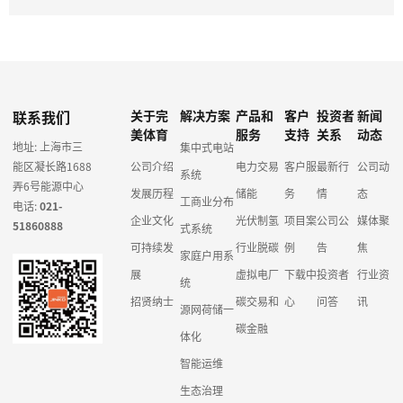
联系我们
关于完
解决方案
产品和
客户
投资者
新闻
美体育
服务
支持
关系
动态
地址: 上海市三
集中式电站
能区凝长路1688
公司介绍
电力交易
客户服
最新行
公司动
系统
弄6号能源中心
发展历程
储能
务
情
态
工商业分布
电话:
021-
企业文化
光伏制氢
项目案
公司公
媒体聚
51860888
式系统
可持续发
行业脱碳
例
告
焦
家庭户用系
展
虚拟电厂
下载中
投资者
行业资
统
招贤纳士
碳交易和
心
问答
讯
源网荷储一
碳金融
体化
智能运维
生态治理