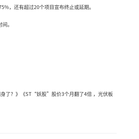
5%，还有超过20个项目宣布终止或延期。
时间。
身了？》《ST“妖股”股价3个月翻了4倍 ，光伏板