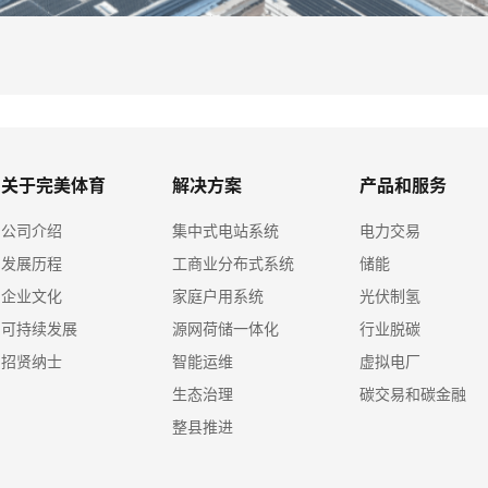
关于完美体育
解决方案
产品和服务
公司介绍
集中式电站系统
电力交易
发展历程
工商业分布式系统
储能
企业文化
家庭户用系统
光伏制氢
可持续发展
源网荷储一体化
行业脱碳
招贤纳士
智能运维
虚拟电厂
生态治理
碳交易和碳金融
整县推进