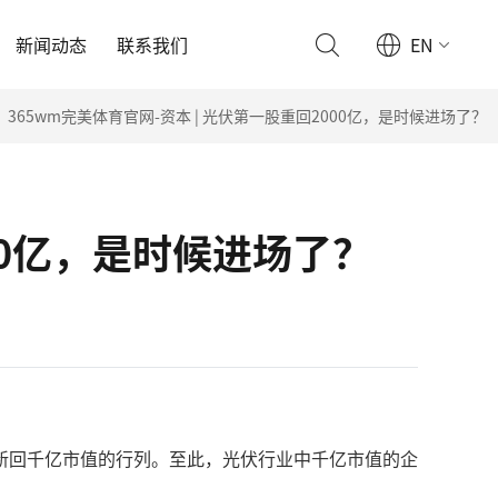
新闻动态
联系我们
EN
365wm完美体育官网-资本 | 光伏第一股重回2000亿，是时候进场了？
000亿，是时候进场了？
重新回千亿市值的行列。至此，光伏行业中千亿市值的企