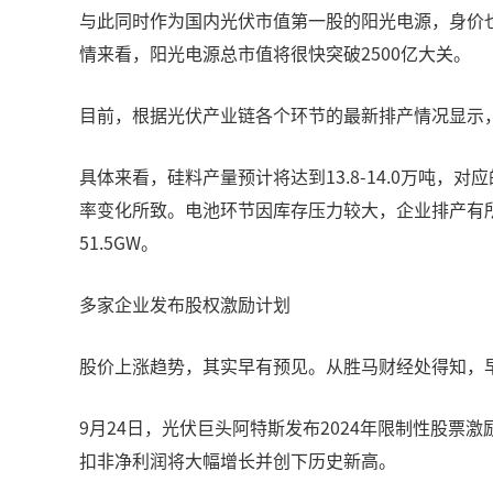
与此同时作为国内光伏市值第一股的阳光电源，身价也是
情来看，阳光电源总市值将很快突破2500亿大关。
目前，根据光伏产业链各个环节的最新排产情况显示
具体来看，硅料产量预计将达到13.8-14.0万吨，
率变化所致。电池环节因库存压力较大，企业排产有所减
51.5GW。
多家企业发布股权激励计划
股价上涨趋势，其实早有预见。从胜马财经处得知，
9月24日，光伏巨头阿特斯发布2024年限制性股
扣非净利润将大幅增长并创下历史新高。