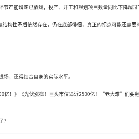
各环节产能增速已放缓，投产、开工和规划项目数量同比下降超过7
需结构性矛盾依然存在，仍在底部徘徊，真正的拐点可能还需要
否进场，还得结合自身的实际水平。
00亿！》《光伏涨疯！巨头市值逼近2500亿！“老大难”们要翻
场了？