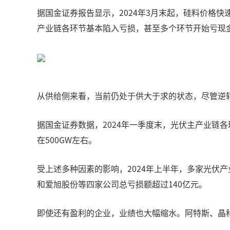
据国金证券报告显示，2024年3月末起，硅料价格
产业链各环节基本陷入亏损，甚至多个环节开始亏现
从供给侧来看，当前仍处于供大于求的状态，尽管逆
据国金证券数据，2024年一季度末，光伏主产业链各
在500GW左右。
受上述多种因素的影响，2024年上半年，多家光伏
和爱旭股份等四家公司总亏损额超过140亿元。
即使还有盈利的企业，业绩也大幅缩水。阿特斯、晶科能源