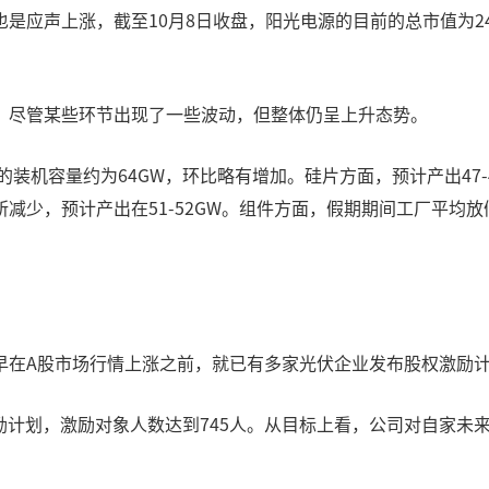
应声上涨，截至10月8日收盘，阳光电源的目前的总市值为247
，尽管某些环节出现了一些波动，但整体仍呈上升态势。
对应的装机容量约为64GW，环比略有增加。硅片方面，预计产出4
少，预计产出在51-52GW。组件方面，假期期间工厂平均放
早在A股市场行情上涨之前，就已有多家光伏企业发布股权激励
票激励计划，激励对象人数达到745人。从目标上看，公司对自家