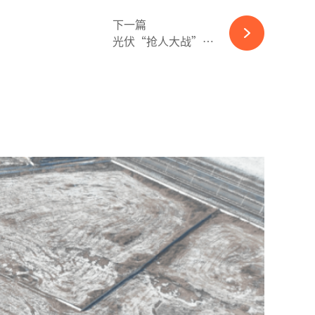
下一篇
光伏“抢人大战”升温，员工跳槽后诉讼纷起-365wm完美体育官网