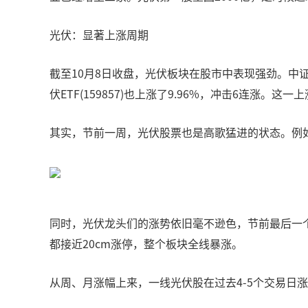
光伏：显著上涨周期
截至10月8日收盘，光伏板块在股市中表现强劲。中证
伏ETF(159857)也上涨了9.96%，冲击6连涨
其实，节前一周，光伏股票也是高歌猛进的状态。例如，连
同时，光伏龙头们的涨势依旧毫不逊色，节前最后一
都接近20cm涨停，整个板块全线暴涨。
从周、月涨幅上来，一线光伏股在过去4-5个交易日