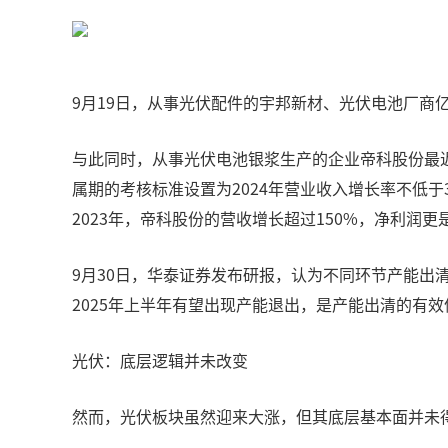
9月19日，从事光伏配件的宇邦新材、光伏电池厂
与此同时，从事光伏电池银浆生产的企业帝科股份最近发
属期的考核标准设置为2024年营业收入增长率不低于
2023年，帝科股份的营收增长超过150%，净利润
9月30日，华泰证券发布研报，认为不同环节产能出
2025年上半年有望出现产能退出，是产能出清的有
光伏：底层逻辑并未改变
然而，光伏板块虽然迎来大涨，但其底层基本面并未