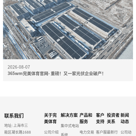
2026-08-07
365wm完美体育官网- 重磅！又一家光伏企业破产！
联系我们
关于完
解决方案
产品和
客户
投资者
新闻
美体育
服务
支持
关系
动态
地址: 上海市三
集中式电站
能区凝长路1688
公司介绍
电力交易
客户服
最新行
公司动
系统