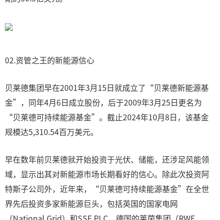
02.资管之王的新能源信心
贝莱德集团早在2001年3月15日就成立了“贝莱德新能源基
金”，同年4月6日成立股份，后于2009年3月25日更名为
“贝莱德可持续能源基金”。截止2024年10月8日，该基金
规模达5,310.54百万美元。
早在数年前贝莱德就开始投资于光伏、储能，还涉足风能领
域，显示出其对新能源市场长期看好的信心。除此次投资阿
特斯子公司外，近年来，“贝莱德可持续能源基金”在全世
界先后投资多家新能源巨头，包括英国的国家电网
（National Grid）和SSE PLC，德国的莱茵集团（RWE