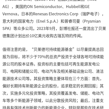
AG），美国的ON Semiconductor、Hubbell和GE
Vernova，日本的Renesas Electronics Corp（瑞萨电子），
意大利的国家电力（Enel S.p.A.）和普睿司曼（Prysmian
SPA）等众多公司。2023年9月，彭博社报还一度流出了贝莱
德集团计划出价10亿美元收购古瑞瓦特的传闻。
值得注意的是，“贝莱德可持续能源基金”以尽量提高总回
报为目标，将不少于70%的总资产投资于全球各地可持续能
源公司的股本证券。投资标的主要包括可再生能源发电公
司、电网和储能公司、电动汽车及相关基础设施公司、清洁
能源技术公司等。其投资策略主要体现在三个方面：首先，
偏好长期持有新能源企业的股份，追求稳定的长期回报；其
次，实施多元化投资策略，其投资覆盖发电、储能、电动汽
车等多个新能源子领域，以此分散投资风险；最后，注重支
持具有强技术创新能力的新能源企业，特别是那些在技术研