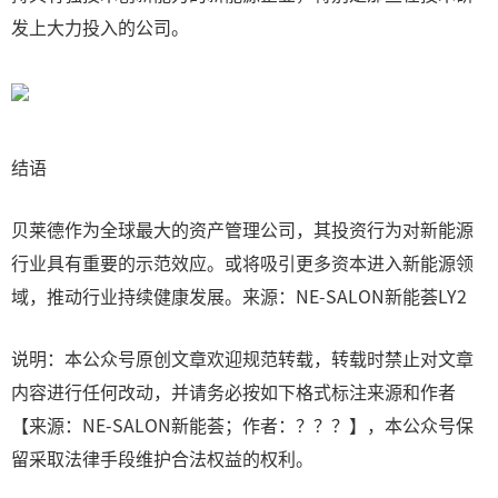
发上大力投入的公司。
结语
贝莱德作为全球最大的资产管理公司，其投资行为对新能源
行业具有重要的示范效应。或将吸引更多资本进入新能源领
域，推动行业持续健康发展。来源：NE-SALON新能荟LY2
说明：本公众号原创文章欢迎规范转载，转载时禁止对文章
内容进行任何改动，并请务必按如下格式标注来源和作者
【来源：NE-SALON新能荟；作者：？？？】，本公众号保
留采取法律手段维护合法权益的权利。