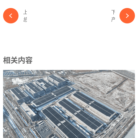
上一篇
下一篇
总投资30亿！又一GW级光伏项目正式开工-365wm完美体育官网
产线停工！三季报巨亏！这一光伏公司陷危机-365wm完美体育官网
相关内容