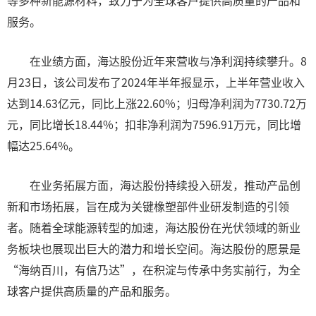
等多种新能源材料，致力于为全球客户提供高质量的产品和
服务。
在业绩方面，海达股份近年来营收与净利润持续攀升。8
月23日，该公司发布了2024年半年报显示，上半年营业收入
达到14.63亿元，同比上涨22.60%；归母净利润为7730.72万
元，同比增长18.44%；扣非净利润为7596.91万元，同比增
幅达25.64%。
在业务拓展方面，海达股份持续投入研发，推动产品创
新和市场拓展，旨在成为关键橡塑部件业研发制造的引领
者。随着全球能源转型的加速，海达股份在光伏领域的新业
务板块也展现出巨大的潜力和增长空间。海达股份的愿景是
“海纳百川，有信乃达”，在积淀与传承中务实前行，为全
球客户提供高质量的产品和服务。