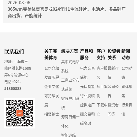
2026-08-06
365wm完美体育官网-2024年H1主流硅片、电池片、多晶硅厂
商出货、产能统计
联系我们
关于完
解决方案
产品和
客户
投资者
新闻
美体育
服务
支持
关系
动态
地址: 上海市三
集中式电站
能区凝长路1688
公司介绍
电力交易
客户服
最新行
公司动
系统
弄6号能源中心
发展历程
储能
务
情
态
工商业分布
电话:
021-
企业文化
光伏制氢
项目案
公司公
媒体聚
51860888
式系统
可持续发
行业脱碳
例
告
焦
家庭户用系
展
虚拟电厂
下载中
投资者
行业资
统
招贤纳士
碳交易和
心
问答
讯
源网荷储一
碳金融
体化
智能运维