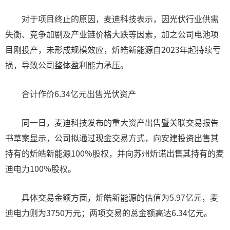
对于项目终止的原因，麦迪科技表示，因光伏行业供需
失衡、竞争加剧及产业链价格大跌等因素，加之公司电池项
目刚投产，未形成规模效应，炘皓新能源自2023年起持续亏
损，导致公司整体盈利能力承压。
合计作价6.34亿元出售光伏资产
同一日，麦迪科技发布的重大资产出售暨关联交易报告
书草案显示，公司拟通过现金交易方式，向安建投资出售其
持有的炘皓新能源100%股权，并向苏州炘诺出售其持有的麦
迪电力100%股权。
具体交易金额方面，炘皓新能源的估值为5.97亿元，麦
迪电力则为3750万元；两项交易的总金额高达6.34亿元。