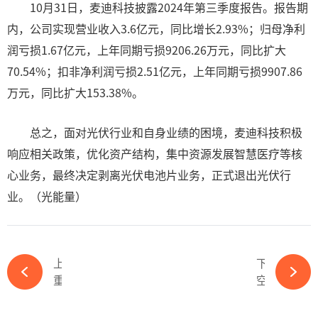
10月31日，麦迪科技披露2024年第三季度报告。报告期
内，公司实现营业收入3.6亿元，同比增长2.93%；归母净利
润亏损1.67亿元，上年同期亏损9206.26万元，同比扩大
70.54%；扣非净利润亏损2.51亿元，上年同期亏损9907.86
万元，同比扩大153.38%。
总之，面对光伏行业和自身业绩的困境，麦迪科技积极
响应相关政策，优化资产结构，集中资源发展智慧医疗等核
心业务，最终决定剥离光伏电池片业务，正式退出光伏行
业。（光能量）
上一篇
下一篇
重磅！又一2000亿行业巨头跨界光伏-365wm完美体育官网
空降换帅，走马换将，高管被立案，10月光伏人事调整汇总-365wm完美体育官网