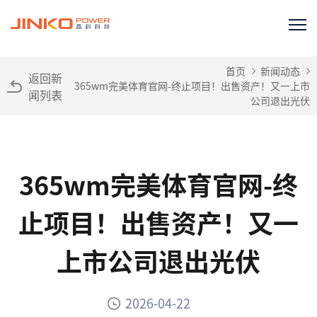
首页
新闻动态
返回新
365wm完美体育官网-终止项目！出售资产！又一上市
闻列表
公司退出光伏
365wm完美体育官网-终
止项目！出售资产！又一
上市公司退出光伏
2026-04-22