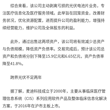
综合来看，该公司主动剥离亏损的光伏电池片业务，专
注医疗信息化及医疗服务领域。此举旨在回笼资金，改善财
务状况，优化资源配置，进而提升公司的盈利能力，增强持
续经营能力，维护公司及全体股东的利益。
此外，通过出售这两项资产，该公司将有效减少总资产
与负债规模，降低资产负债率。交易完成后，预计该公司总
资产和负债将分别下降至15.9亿元和6.65亿元，资产负债率
降至41.8%。
跨界光伏不足两年
据了解，麦迪科技成立于2000年，主要从事临床医疗管
理信息系统（CIS）系列应用软件产品及整体临床信息化解决
方案，于2016年在沪市主板上市。