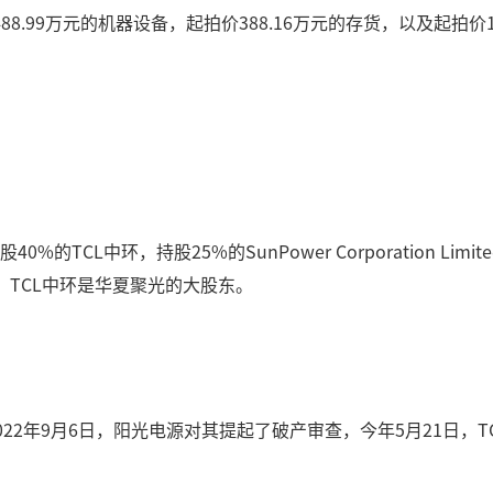
.99万元的机器设备，起拍价388.16万元的存货，以及起拍价1
%的TCL中环，持股25%的SunPower Corporation L
，TCL中环是华夏聚光的大股东。
22年9月6日，阳光电源对其提起了破产审查，今年5月21日，T