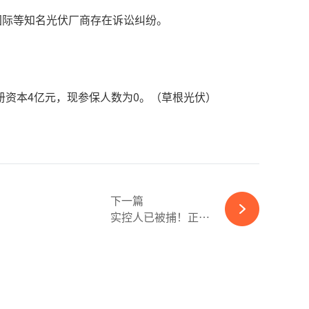
欧国际等知名光伏厂商存在诉讼纠纷。
资本4亿元，现参保人数为0。（草根光伏）
下一篇
实控人已被捕！正副总经理对调！又一光伏企业高层大调整-365wm完美体育官网