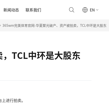
新闻动态
联系我们
EN
365wm完美体育官网-华夏聚光破产、资产被拍卖，TCL中环是大股东
卖，TCL中环是大股东
台上进行拍卖。