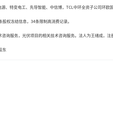
阳光电源、特变电工、先导智能、中信博，TCL中环全资子公司环
条股权冻结信息，34条限制高消费记录。
术咨询服务，光伏项目的相关技术咨询服务。法人为王绪成，注册
股东