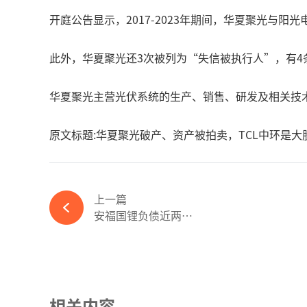
开庭公告显示，2017-2023年期间，华夏聚光与
此外，华夏聚光还3次被列为“失信被执行人”，有4
华夏聚光主营光伏系统的生产、销售、研发及相关技
原文标题:华夏聚光破产、资产被拍卖，TCL中环是大
上一篇
安福国锂负债近两千万轰然破产，注册资本六千万实际出资仅70万成空壳-365wm完美体育官网
相关内容