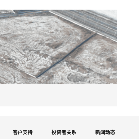
2026-08
365w
客户支持
投资者关系
新闻动态