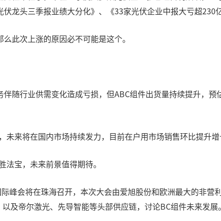
伏龙头三季报业绩大分化》、《33家光伏企业中报大亏超230
那么此次上涨的原因必不可能是这个。
随行业供需变化造成亏损，但ABC组件出货量持续提升，预估三季
后，未来将在国内市场持续发力，目前在户用市场销售环比提升增
决胜法宝，未来前景值得期待。
rkshop国际峰会将在珠海召开，本次大会由爱旭股份和欧洲最大的非营
，以及帝尔激光、先导智能等头部供应链，讨论BC组件未来发展