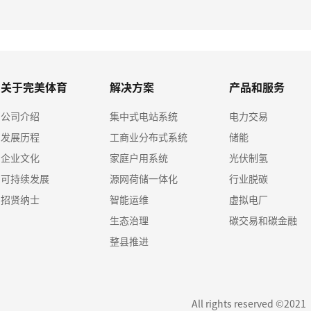
关于完美体育
解决方案
产品和服务
公司介绍
集中式电站系统
电力交易
发展历程
工商业分布式系统
储能
企业文化
家庭户用系统
光伏制氢
可持续发展
源网荷储一体化
行业脱碳
招贤纳士
智能运维
虚拟电厂
生态治理
碳交易和碳金融
整县推进
All rights reserved ©202