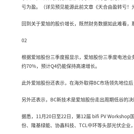
亏为盈。（详见预见能源此前文章《天合由盈转亏！光
回到关于爱旭的股价增长，既然财务数据如此难看，
02
根据爱旭股份三季度报显示，爱旭股份三季度电池业务伴
约70%，预计Q4仍能保持高速增长。
此外爱旭股份还表示，在海外取得BC市场领先地位
另外还表示，BC新技术是爱旭股份走出周期低谷的
据悉，11月20日至22日，第12届 bifi PV Wo
份、隆基绿能、协鑫科技、TCL中环等头部光伏企业