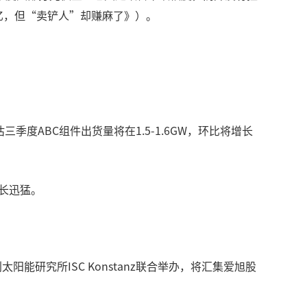
亿，但“卖铲人”却赚麻了》）。
度ABC组件出货量将在1.5-1.6GW，环比将增长
长迅猛。
利太阳能研究所ISC Konstanz联合举办，将汇集爱旭股
。