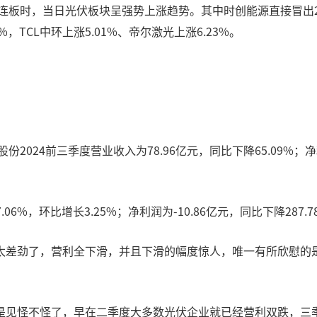
连板时，当日光伏板块呈强势上涨趋势。其中时创能源直接冒出20
1%，TCL中环上涨5.01%、帝尔激光上涨6.23%。
024前三季度营业收入为78.96亿元，同比下降65.09%；净利
6%，环比增长3.25%；净利润为-10.86亿元，同比下降287.7
太差劲了，营利全下滑，并且下滑的幅度惊人，唯一有所欣慰的
是见怪不怪了，早在二季度大多数光伏企业就已经营利双跌，三