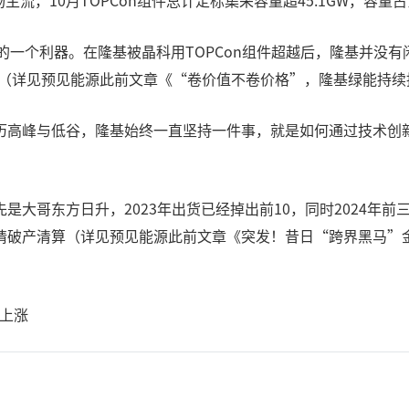
流，10月TOPCon组件总计定标集采容量超45.1GW，容量占比
来的一个利器。在隆基被晶科用TOPCon组件超越后，隆基并没
（详见预见能源此前文章《“卷价值不卷价格”，隆基绿能持续
历高峰与低谷，隆基始终一直坚持一件事，就是如何通过技术创
哥东方日升，2023年出货已经掉出前10，同时2024年前三季度
请破产清算（详见预见能源此前文章《突发！昔日“跨界黑马”
市上涨