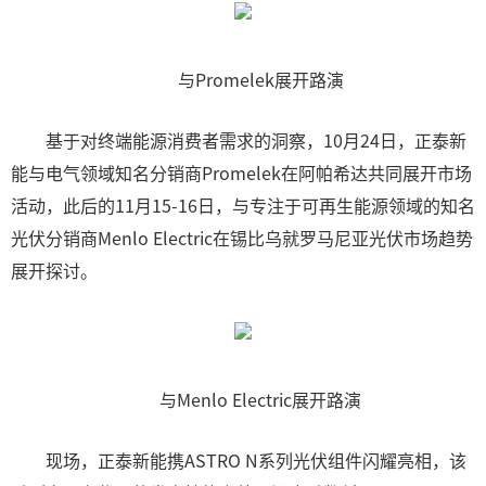
与Promelek展开路演
基于对终端能源消费者需求的洞察，10月24日，正泰新
能与电气领域知名分销商Promelek在阿帕希达共同展开市场
活动，此后的11月15-16日，与专注于可再生能源领域的知名
光伏分销商Menlo Electric在锡比乌就罗马尼亚光伏市场趋势
展开探讨。
与Menlo Electric展开路演
现场，正泰新能携ASTRO N系列光伏组件闪耀亮相，该