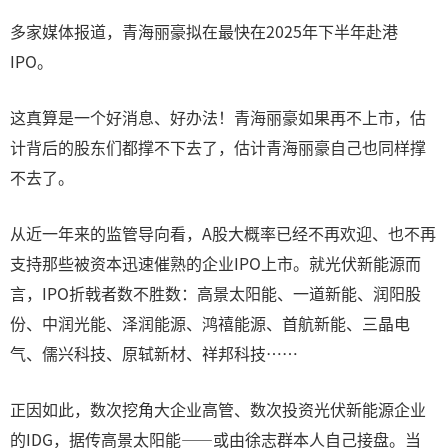
多家媒体报道，青海丽豪拟在最快在2025年下半年赴港
IPO。
这真算是一个好消息、好办法！青海丽豪如果再不上市，估
计背后的股东们都撑不下去了，估计青海丽豪自己也同样撑
不去了。
从近一年来的监管导向看，A股大概率已经不再欢迎、也不再
支持那些被资本迅速催熟的企业IPO上市。就光伏新能源而
言，IPO折戟者数不胜数：高景太阳能、一道新能、润阳股
份、中润光能、泽润能源、鸿禧能源、首航新能、三晶电
气、儒兴科技、原轼新材、祥邦科技……
正因如此，数次挖角大企业高管、数次投资光伏新能源企业
的IDG，据传高景太阳能——或由徐志群本人自己接盘。当