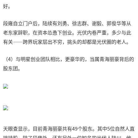
好。
段雍自立门户后，陆续有刘勇、徐志群、谢毅、郭俊华等从
老东家辞职，在资本怂恿下创业。光伏内卷严重，多少与此
有关——跨界玩家层出不穷，挑头的却都是光伏圈的老人。
（4）与明星创业团队相比，更豪华的，当属青海丽豪背后的
股东团。
天眼查显示，目前青海丽豪共有49个股东。其中5位自然人直
接持股，除了段雍外，还有另外一位知名的光伏人陆川，他