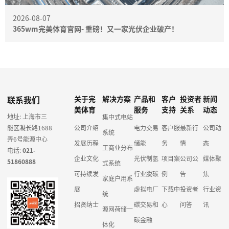
2026-08-07
365wm完美体育官网- 重磅！又一家光伏企业破产！
联系我们
关于完
解决方案
产品和
客户
投资者
新闻
美体育
服务
支持
关系
动态
地址: 上海市三
集中式电站
能区凝长路1688
公司介绍
电力交易
客户服
最新行
公司动
系统
弄6号能源中心
发展历程
储能
务
情
态
工商业分布
电话:
021-
企业文化
光伏制氢
项目案
公司公
媒体聚
51860888
式系统
可持续发
行业脱碳
例
告
焦
家庭户用系
展
虚拟电厂
下载中
投资者
行业资
统
招贤纳士
碳交易和
心
问答
讯
源网荷储一
碳金融
体化