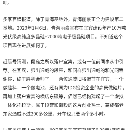
吧。
多家官媒报道，除了青海基地外，青海丽豪正全力建设第二
基地。2023年1月6日，青海丽豪宣布在宜宾建设年产10万吨
光伏级高纯度多晶硅+2000吨电子级晶硅项目。不知道这个
项目现在进展如何了。
赶碳号猜测，段雍之所以落户宜宾，或有一位前同事从中引
荐。在宜宾，师出通威的段雍，和同样师出通威的和光同程
谢毅，终于胜利会师了——两位通威旧将聚首在宜宾，一个
做硅料，一个做电池，还有同为IDG投资企业的高景做硅片，
再加上落户宜宾的横店东磁等，俨然已经构建起了一个虚拟
一体化托拉斯。属于段雍和谢毅的这片创业热土，离成都老
东家通威不过200多公里，开车也只要两个多小时。
据高景内部人士透露，据说高景在宜宾拿到了0.28元/度的电