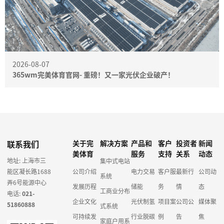
2026-08-07
365wm完美体育官网- 重磅！又一家光伏企业破产！
联系我们
关于完
解决方案
产品和
客户
投资者
新闻
美体育
服务
支持
关系
动态
地址: 上海市三
集中式电站
能区凝长路1688
公司介绍
电力交易
客户服
最新行
公司动
系统
弄6号能源中心
发展历程
储能
务
情
态
工商业分布
电话:
021-
企业文化
光伏制氢
项目案
公司公
媒体聚
51860888
式系统
可持续发
行业脱碳
例
告
焦
家庭户用系