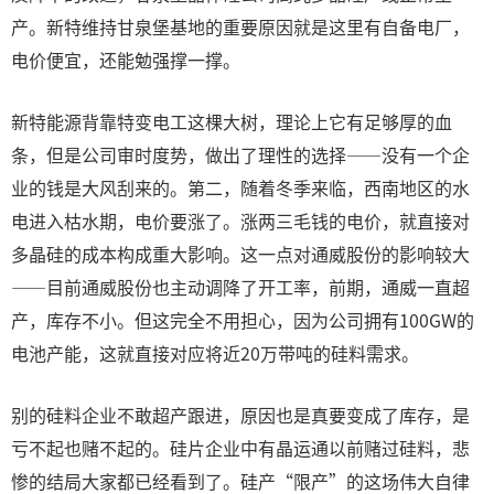
产。新特维持甘泉堡基地的重要原因就是这里有自备电厂，
电价便宜，还能勉强撑一撑。
新特能源背靠特变电工这棵大树，理论上它有足够厚的血
条，但是公司审时度势，做出了理性的选择——没有一个企
业的钱是大风刮来的。第二，随着冬季来临，西南地区的水
电进入枯水期，电价要涨了。涨两三毛钱的电价，就直接对
多晶硅的成本构成重大影响。这一点对通威股份的影响较大
——目前通威股份也主动调降了开工率，前期，通威一直超
产，库存不小。但这完全不用担心，因为公司拥有100GW的
电池产能，这就直接对应将近20万带吨的硅料需求。
别的硅料企业不敢超产跟进，原因也是真要变成了库存，是
亏不起也赌不起的。硅片企业中有晶运通以前赌过硅料，悲
惨的结局大家都已经看到了。硅产“限产”的这场伟大自律