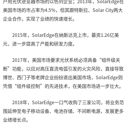
户用光伏逆变器市场的以色列企业；2013年，SolarEdge在
美国市场的市占率为4.5%，但其跟特斯拉、Solar City两大
企业合作，实现了业绩的快速增长。
2015年，SolarEdge在纳斯达克上市，募资1.26亿美
元，进一步提高了产能和研发力度。
2017年，美国市场要求光伏系统必须具备“组件级关
断”功能，以应对高压直流电弧引发的火灾风险，直接导致
博世、西门子等老牌企业纷纷退出美国市场，SolarEdge则
凭借“组件级控制”的先进技术，在美国市场进一步壮大。
2018年，SolarEdge一口气收购了三家公司，将业务范
围延伸至电子移动设备、电池存储、不间断电源，发展更多
业绩增长点。