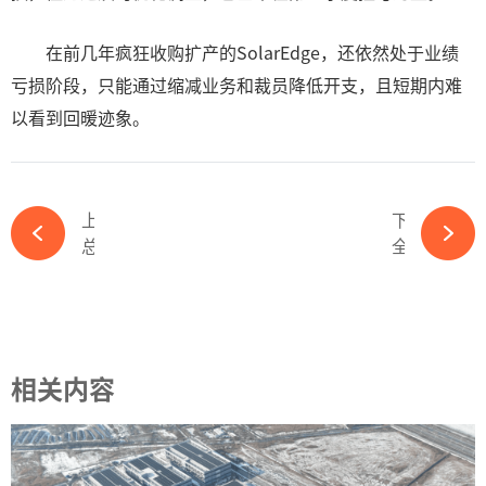
在前几年疯狂收购扩产的SolarEdge，还依然处于业绩
亏损阶段，只能通过缩减业务和裁员降低开支，且短期内难
以看到回暖迹象。
上一篇
下一篇
总投资超48.5亿元！旭阳科技硅料项目环评公示-365wm完美体育官网
全国首发！纤纳光电钙钛矿α叠层组件商业化大提速-365wm完美体育官网
相关内容