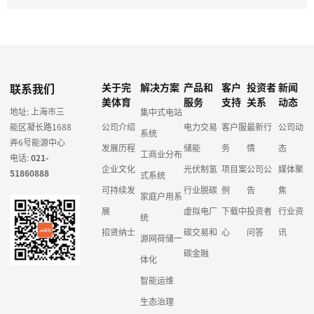
联系我们
关于完
解决方案
产品和
客户
投资者
新闻
美体育
服务
支持
关系
动态
地址: 上海市三
集中式电站
能区凝长路1688
公司介绍
电力交易
客户服
最新行
公司动
系统
弄6号能源中心
发展历程
储能
务
情
态
工商业分布
电话:
021-
企业文化
光伏制氢
项目案
公司公
媒体聚
51860888
式系统
可持续发
行业脱碳
例
告
焦
家庭户用系
展
虚拟电厂
下载中
投资者
行业资
统
招贤纳士
碳交易和
心
问答
讯
源网荷储一
碳金融
体化
智能运维
生态治理