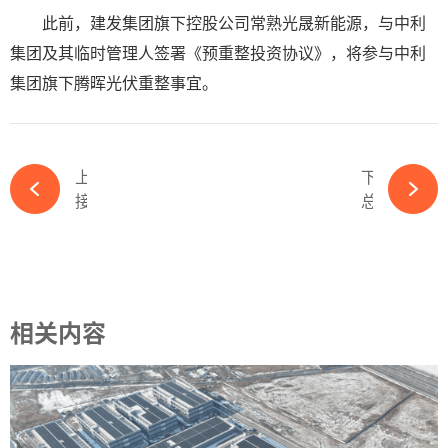
此前，建发集团旗下控股公司常熟光晟新能源，与中利
集团及其临时管理人签署《预重整投资协议》，将参与中利
集团旗下腾晖光伏重整事宜。
上一篇
下一篇
接手中利后，传厦门建发集团托管了尚德电力-365wm完美体育官网
总投资超460亿的弘元绿能，被传未签自律协议-365wm完美体育官网
相关内容