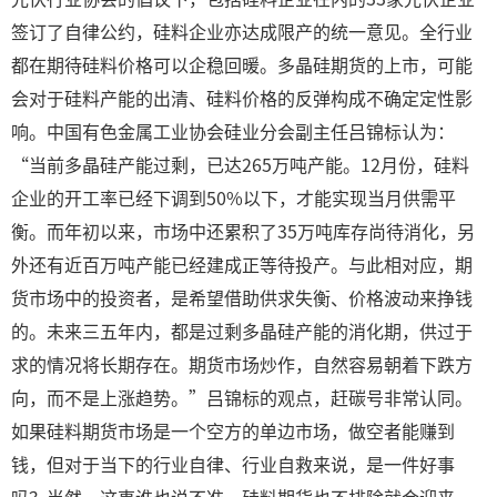
签订了自律公约，硅料企业亦达成限产的统一意见。全行业
都在期待硅料价格可以企稳回暖。多晶硅期货的上市，可能
会对于硅料产能的出清、硅料价格的反弹构成不确定定性影
响。中国有色金属工业协会硅业分会副主任吕锦标认为：
“当前多晶硅产能过剩，已达265万吨产能。12月份，硅料
企业的开工率已经下调到50%以下，才能实现当月供需平
衡。而年初以来，市场中还累积了35万吨库存尚待消化，另
外还有近百万吨产能已经建成正等待投产。与此相对应，期
货市场中的投资者，是希望借助供求失衡、价格波动来挣钱
的。未来三五年内，都是过剩多晶硅产能的消化期，供过于
求的情况将长期存在。期货市场炒作，自然容易朝着下跌方
向，而不是上涨趋势。”吕锦标的观点，赶碳号非常认同。
如果硅料期货市场是一个空方的单边市场，做空者能赚到
钱，但对于当下的行业自律、行业自救来说，是一件好事