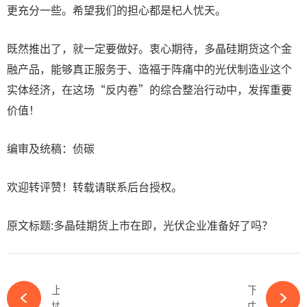
更充分一些。希望我们的担心都是杞人忧天。
既然推出了，就一定要做好。衷心期待，多晶硅期货这个金
融产品，能够真正服务于、造福于阵痛中的光伏制造业这个
实体经济，在这场“反内卷”的综合整治行动中，发挥重要
价值！
编审及统稿：侦碳
欢迎转评赞！转载请联系后台授权。
原文标题:多晶硅期货上市在即，光伏企业准备好了吗？
上一篇
下一篇
协鑫科技斩获超7亿美金 海外资本重注光伏“特斯拉”-365wm完美体育官网
中国光伏行业协会，为何怒怼国电电力？-365wm完美体育官网