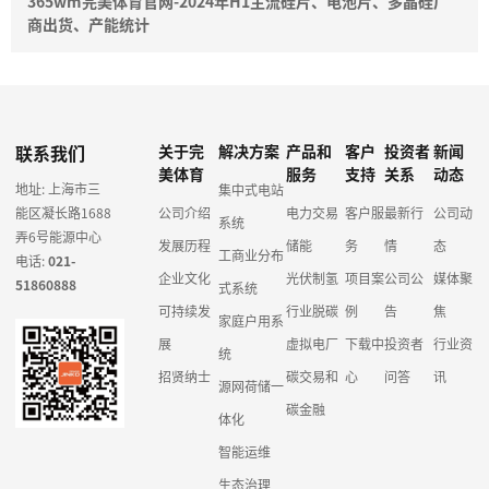
365wm完美体育官网-2024年H1主流硅片、电池片、多晶硅厂
商出货、产能统计
联系我们
关于完
解决方案
产品和
客户
投资者
新闻
美体育
服务
支持
关系
动态
地址: 上海市三
集中式电站
能区凝长路1688
公司介绍
电力交易
客户服
最新行
公司动
系统
弄6号能源中心
发展历程
储能
务
情
态
工商业分布
电话:
021-
企业文化
光伏制氢
项目案
公司公
媒体聚
51860888
式系统
可持续发
行业脱碳
例
告
焦
家庭户用系
展
虚拟电厂
下载中
投资者
行业资
统
招贤纳士
碳交易和
心
问答
讯
源网荷储一
碳金融
体化
智能运维
生态治理