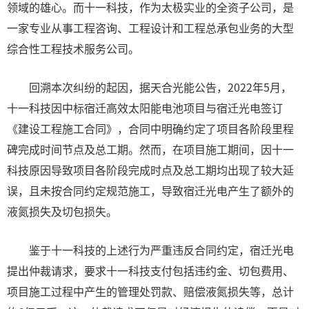
领域的雄心。而十一科技，作为太极实业的全资子公司，是
一家专业从事工程咨询、工程设计和工程总承包业务的大型
综合性工程技术服务公司。
回溯本次纠纷的起因，据天合光能公告，2022年5月，
十一科技因中标宿迁高效太阳能电池项目与宿迁光电签订
《建设工程施工合同》，合同中明确约定了项目各阶段里程
碑完成时间节点及总工期。然而，在项目施工期间，因十一
科技原因导致项目各阶段完成时点及总工期均出现了较大延
误，且未按合同约定规范施工，导致宿迁光电产生了额外的
液氮损失及切包损失。
鉴于十一科技的上述行为严重违反合同约定，宿迁光电
提出仲裁请求，要求十一科技支付包括违约金、切包费用、
项目施工过程中产生的管理处罚款、赔偿液氮损失等，总计