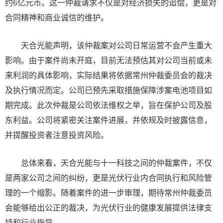
约6亿元币。这一仲裁请求不仅是对经济损失的追偿，更是对
合同精神和商业诚信的维护。
天合光能声明，该仲裁案对公司日常运营不会产生重大
影响。由于案件尚未开庭，目前无法预估其对公司当前或未
来利润的具体影响，实际结果将依据常州仲裁委员会的裁决
及执行情况而定。公司已预先采取措施保障涉案电池项目如
期完成。此次仲裁是公司依法维权之举，旨在保护公司及股
东利益。公司将紧密关注案件进展，并依规及时披露信息，
并提醒投资者注意投资风险。
总体来看，天合光能与十一科技之间的仲裁案件，不仅
是两家公司之间的纠纷，更是光伏行业内合同执行和风险管
理的一个缩影。随着案件的进一步审理，期待常州仲裁委员
会能够给出公正的裁决，为光伏行业的健康发展提供法律支
持和行业指导。