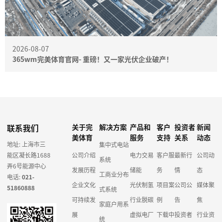
2026-08-07
365wm完美体育官网- 重磅！又一家光伏企业破产！
联系我们
关于完
解决方案
产品和
客户
投资者
新闻
美体育
服务
支持
关系
动态
地址: 上海市三
集中式电站
能区凝长路1688
公司介绍
电力交易
客户服
最新行
公司动
系统
弄6号能源中心
发展历程
储能
务
情
态
工商业分布
电话:
021-
企业文化
光伏制氢
项目案
公司公
媒体聚
51860888
式系统
可持续发
行业脱碳
例
告
焦
家庭户用系
展
虚拟电厂
下载中
投资者
行业资
统