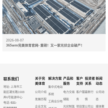
2026-08-07
365wm完美体育官网- 重磅！又一家光伏企业破产！
联系我们
关于完
解决方案
产品和
客户
投资者
新闻
美体育
服务
支持
关系
动态
地址: 上海市三
集中式电站
能区凝长路1688
公司介绍
电力交易
客户服
最新行
公司动
系统
弄6号能源中心
发展历程
储能
务
情
态
工商业分布
电话:
021-
企业文化
光伏制氢
项目案
公司公
媒体聚
51860888