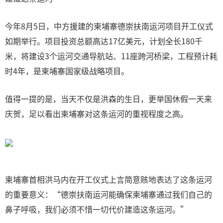
今年8月5日，中方援建的柬埔寨德崇扶南运河项目开工仪式
如期举行。项目投资总额高达17亿美元，计划全长180千
米，将建设3个运河交通导航站、11座跨河桥梁，工程预计耗
时4年，是柬埔寨国家级战略项目。
值得一提的是，当天不仅是洪森的生日，更举国休假一天来
庆贺，足以看出柬埔寨对这条运河的重视程度之高。
柬埔寨首相洪马内在开工仪式上言简意赅地表达了这条运河
的重要意义：“德崇扶南运河能确保柬埔寨通过我们自己的
鼻子呼吸，我们必须不惜一切代价建造这条运河。”