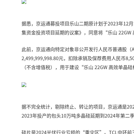
据悉，京运通募投项目乐山二期原计划于2023年12
集资金投资项目延期的议案》，同意将“乐山 22GW
此前，京运通向特定对象非公开发行人民币普通股（A 股）
2,499,999,998.80元，扣除承销及保荐费用人民币8,5
（不含增值税），用于建设“乐山 22GW 高效单晶
据不完全统计，剔除终止、转让的项目，京运通是202
2023年投产的包头10万吨多晶硅延期到2024年第二
硅片是2024光伏行业亏损的“重灾区”。TCL中环前三