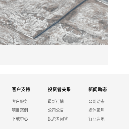
2026-08
365w
客户支持
投资者关系
新闻动态
客户服务
最新行情
公司动态
项目案例
公司公告
媒体聚焦
下载中心
投资者问答
行业资讯