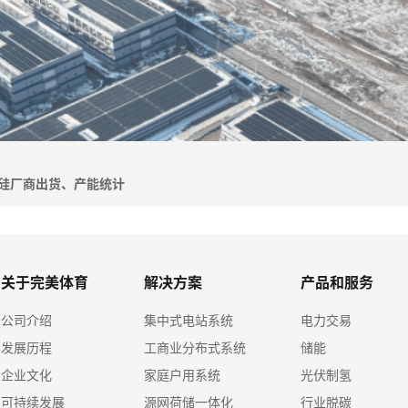
多晶硅厂商出货、产能统计
关于完美体育
解决方案
产品和服务
公司介绍
集中式电站系统
电力交易
发展历程
工商业分布式系统
储能
企业文化
家庭户用系统
光伏制氢
可持续发展
源网荷储一体化
行业脱碳