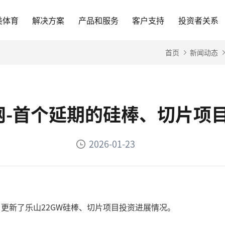
美体育
解决方案
产品和服务
客户支持
投资者关系
首页
新闻动态
官网-首个延期的硅棒、切片项
2026-01-23
8）更新了乐山22GW硅棒、切片项目投资进展情况。