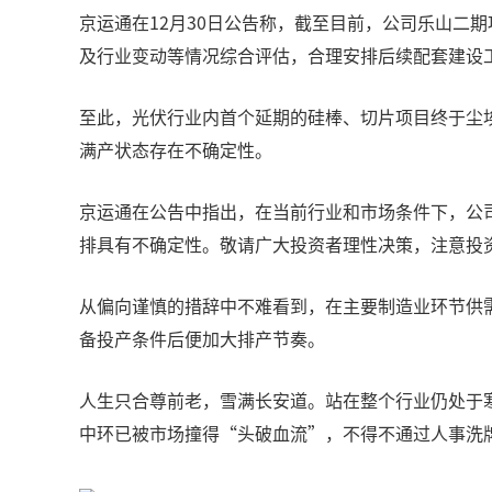
京运通在12月30日公告称，截至目前，公司乐山二
及行业变动等情况综合评估，合理安排后续配套建设
至此，光伏行业内首个延期的硅棒、切片项目终于尘
满产状态存在不确定性。
京运通在公告中指出，在当前行业和市场条件下，公司
排具有不确定性。敬请广大投资者理性决策，注意投
从偏向谨慎的措辞中不难看到，在主要制造业环节供
备投产条件后便加大排产节奏。
人生只合尊前老，雪满长安道。站在整个行业仍处于
中环已被市场撞得“头破血流”，不得不通过人事洗