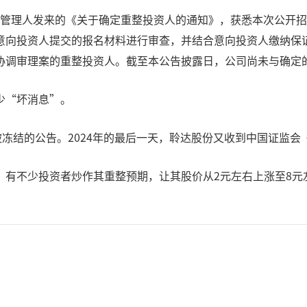
到临时管理人发来的《关于确定重整投资人的通知》，获悉本次公开
意向投资人提交的报名材料进行审查，并结合意向投资人缴纳保
协调审理案的重整投资人。截至本公告披露日，公司尚未与确定
少“坏消息”。
被冻结的公告。2024年的最后一天，聆达股份又收到中国证监会
有不少投资者炒作其重整预期，让其股价从2元左右上涨至8元