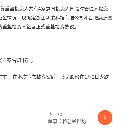
招募重整投资人共有4家意向投资人向临时管理人提交
证金情况，现确定浙江众凌科技有限公司和合肥威迪变
的重整投资人签署正式重整投资协议。
《立案告知书》。
左右，在本次宣布被立案后，聆达股份在1月2日大跌
下一篇
董事长和总经理均辞职！又一光伏龙头人事大调整-365wm完美体育官网