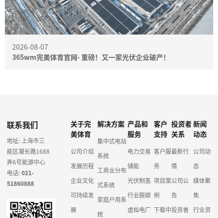
2026-08-07
365wm完美体育官网- 重磅！又一家光伏企业破产！
联系我们
关于完
解决方案
产品和
客户
投资者
新闻
美体育
服务
支持
关系
动态
地址: 上海市三
集中式电站
能区凝长路1688
公司介绍
电力交易
客户服
最新行
公司动
系统
弄6号能源中心
发展历程
储能
务
情
态
工商业分布
电话:
021-
企业文化
光伏制氢
项目案
公司公
媒体聚
51860888
式系统
可持续发
行业脱碳
例
告
焦
家庭户用系
展
虚拟电厂
下载中
投资者
行业资
统