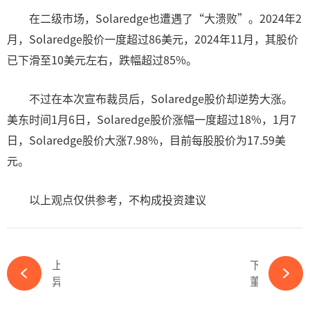
在二级市场，Solaredge也遭遇了“大溃败”。2024年2
月，Solaredge股价一度超过86美元，2024年11月，其股价
已下滑至10美元左右，跌幅超过85%。
不过在本次宣布裁员后，Solaredge股价却逆势大涨。
美东时间1月6日，Solaredge股价涨幅一度超过18%，1月7
日，Solaredge股价大涨7.98%，目前每股股价为17.59美
元。
以上观点仅供参考，不构成投资建议
上一篇
下一篇
异质结遇瓶颈，跨界者宝馨科技出售两家亏损子公司-365wm完美体育官网
董事长、总经理变动！陕西能源高层人事调整-365wm完美体育官网