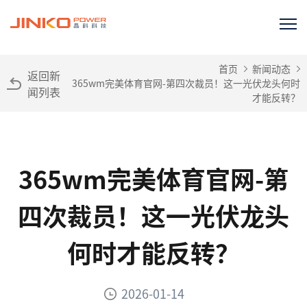
首页
新闻动态
返回新
365wm完美体育官网-第四次裁员！这一光伏龙头何时
闻列表
才能反转？
365wm完美体育官网-第
四次裁员！这一光伏龙头
何时才能反转？
2026-01-14