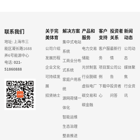
联系我们
关于完
解决方案
产品和
客户
投资者
新闻
美体育
服务
支持
关系
动态
地址: 上海市三
集中式电站
能区凝长路1688
公司介绍
电力交易
客户服
最新行
公司动
系统
弄6号能源中心
发展历程
储能
务
情
态
工商业分布
电话:
021-
企业文化
光伏制氢
项目案
公司公
媒体聚
51860888
式系统
可持续发
行业脱碳
例
告
焦
家庭户用系
展
虚拟电厂
下载中
投资者
行业资
统
招贤纳士
碳交易和
心
问答
讯
源网荷储一
碳金融
体化
智能运维
生态治理
整县推进